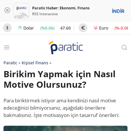
Paratic Haber: Ekonomi, Finans
İNDİR
RSS Interactive
(%0.06)
47.60
(%-0.08)
Dolar
Euro
Paratic
»
Kişisel Finans
»
Birikim Yapmak için Nasıl
Motive Olursunuz?
Para biriktirmek istiyor ama kendinizi nasıl motive
edeceğinizi bilmiyorsanız, aşağıdaki önerilere
bakmalısınız. İşte motivasyon için tasarruf önerileri: