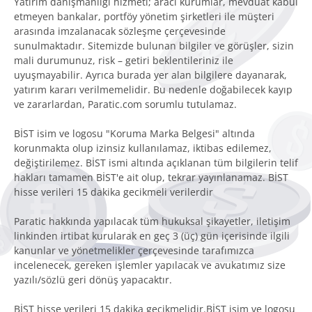
Yatırım danışmanlığı hizmeti; aracı kurumlar, mevduat kabul
etmeyen bankalar, portföy yönetim şirketleri ile müşteri
arasında imzalanacak sözleşme çerçevesinde
sunulmaktadır. Sitemizde bulunan bilgiler ve görüşler, sizin
mali durumunuz, risk – getiri beklentileriniz ile
uyuşmayabilir. Ayrıca burada yer alan bilgilere dayanarak,
yatırım kararı verilmemelidir. Bu nedenle doğabilecek kayıp
ve zararlardan, Paratic.com sorumlu tutulamaz.
BİST isim ve logosu "Koruma Marka Belgesi" altında
korunmakta olup izinsiz kullanılamaz, iktibas edilemez,
değiştirilemez. BİST ismi altında açıklanan tüm bilgilerin telif
hakları tamamen BİST'e ait olup, tekrar yayınlanamaz. BİST
hisse verileri 15 dakika gecikmeli verilerdir
Paratic hakkında yapılacak tüm hukuksal şikayetler, iletişim
linkinden irtibat kurularak en geç 3 (üç) gün içerisinde ilgili
kanunlar ve yönetmelikler çerçevesinde tarafımızca
incelenecek, gereken işlemler yapılacak ve avukatımız size
yazılı/sözlü geri dönüş yapacaktır.
BİST hisse verileri 15 dakika gecikmelidir.BİST isim ve logosu