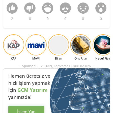
2
0
0
0
0
0
KAP
MAVI
Bilan
Ons Altın
Hedef Fiyat
Sponsorlu | 2026/2Ç Kar/Zarar 17.84%-82.16%
Hemen ücretsiz ve
hızlı
işlem yapmak
için
GCM Yatırım
yanınızda!
İşlem Yap