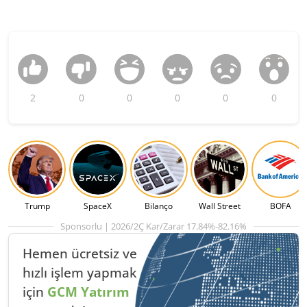
2
0
0
0
0
0
Trump
SpaceX
Bilanço
Wall Street
BOFA
Sponsorlu | 2026/2Ç Kar/Zarar 17.84%-82.16%
Hemen ücretsiz ve
hızlı
işlem yapmak
için
GCM Yatırım