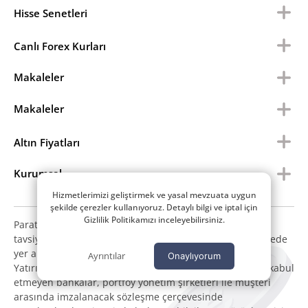
Hisse Senetleri
Canlı Forex Kurları
Makaleler
Makaleler
Altın Fiyatları
Kurumsal
Hizmetlerimizi geliştirmek ve yasal mevzuata uygun
şekilde çerezler kullanıyoruz. Detaylı bilgi ve iptal için
Gizlilik Politikamızı inceleyebilirsiniz.
Paratic.com içerisinde yayınlanan bilgiler, yorumlar ve
tavsiyeler yatırım danışmanlığı kapsamında değildir. Sitede
yer alan tüm içerikler kişisel görüşlere dayanmaktadır.
Ayrıntılar
Onaylıyorum
Yatırım danışmanlığı hizmeti; aracı kurumlar, mevduat kabul
etmeyen bankalar, portföy yönetim şirketleri ile müşteri
arasında imzalanacak sözleşme çerçevesinde