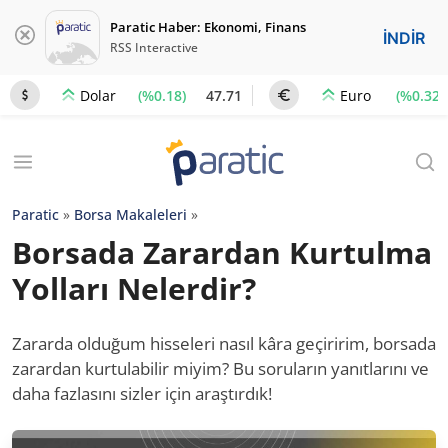
Paratic Haber: Ekonomi, Finans
İNDİR
RSS Interactive
(%0.18)
47.71
(%0.32)
Dolar
Euro
Paratic
»
Borsa Makaleleri
»
Borsada Zarardan Kurtulma
Yolları Nelerdir?
Zararda olduğum hisseleri nasıl kâra geçiririm, borsada
zarardan kurtulabilir miyim? Bu soruların yanıtlarını ve
daha fazlasını sizler için araştırdık!