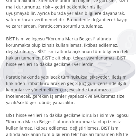
sunulmaktadır. Sitemizde bulunan bilgiler ve görüşler, sizin
mali durumunuz, risk – getiri beklentileriniz ile
uyuşmayabilir. Ayrıca burada yer alan bilgilere dayanarak,
yatırım kararı verilmemelidir. Bu nedenle doğabilecek kayıp
ve zararlardan, Paratic.com sorumlu tutulamaz.
BİST isim ve logosu "Koruma Marka Belgesi" altında
korunmakta olup izinsiz kullanılamaz, iktibas edilemez,
değiştirilemez. BİST ismi altında açıklanan tüm bilgilerin telif
hakları tamamen BİST'e ait olup, tekrar yayınlanamaz. BİST
hisse verileri 15 dakika gecikmeli verilerdir
Paratic hakkında yapılacak tüm hukuksal şikayetler, iletişim
linkinden irtibat kurularak en geç 3 (üç) gün içerisinde ilgili
kanunlar ve yönetmelikler çerçevesinde tarafımızca
incelenecek, gereken işlemler yapılacak ve avukatımız size
yazılı/sözlü geri dönüş yapacaktır.
BİST hisse verileri 15 dakika gecikmelidir.BİST isim ve logosu
"Koruma Marka Belgesi" altında korunmakta olup izinsiz
kullanılamaz, iktibas edilemez, değiştirilemez. BİST ismi
altında açıklanan tüm bilgilerin telif hakları tamamen BİST'e