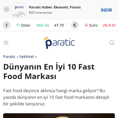
Paratic Haber: Ekonomi, Finans
İNDİR
RSS Interactive
(%0.16)
47.70
(%-0.01)
Dolar
Euro
Paratic
»
Sektörel
»
Dünyanın En İyi 10 Fast
Food Markası
Fast food deyince aklınıza hangi marka geliyor? Bu
yazıda dünyanın en iyi 10 fast food markasını detaylı
bir şekilde tanıyoruz.