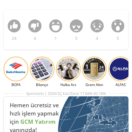
24
6
1
5
4
5
BOFA
Bilanço
Halka Arz
Gram Altın
ALFAS
Sponsorlu | 2026/2Ç Kar/Zarar 17.84%-82.16%
Hemen ücretsiz ve
hızlı
işlem yapmak
için
GCM Yatırım
yanınızda!