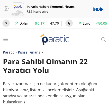
Paratic Haber: Ekonomi, Finans
İNDİR
RSS Interactive
(%0.17)
47.70
(%0.05)
Dolar
Euro
Paratic
»
Kişisel Finans
»
Para Sahibi Olmanın 22
Yaratıcı Yolu
Para kazanmak için ne kadar çok yöntem olduğunu
bilmiyorsanız, listemizi incelemelisiniz. Aşağıdaki
sıradışı yollar arasında kendinize uygun olanı
bulacaksınız!