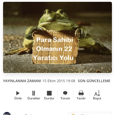
YAYINLANMA ZAMANI
15 Ekim 2015 19:08
SON GÜNCELLEME
1
Dinle
Duraklat
Durdur
Yorum
Yazdır
Boyut