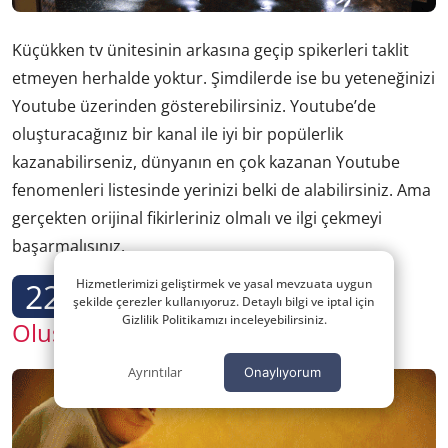
Küçükken tv ünitesinin arkasına geçip spikerleri taklit
etmeyen herhalde yoktur. Şimdilerde ise bu yeteneğinizi
Youtube üzerinden gösterebilirsiniz. Youtube’de
oluşturacağınız bir kanal ile iyi bir popülerlik
kazanabilirseniz, dünyanın en çok kazanan Youtube
fenomenleri listesinde yerinizi belki de alabilirsiniz. Ama
gerçekten orijinal fikirleriniz olmalı ve ilgi çekmeyi
başarmalısınız.
22
Hizmetlerimizi geliştirmek ve yasal mevzuata uygun
Şirketler için Sosyal Kimlik
şekilde çerezler kullanıyoruz. Detaylı bilgi ve iptal için
Gizlilik Politikamızı inceleyebilirsiniz.
Oluşturun
Ayrıntılar
Onaylıyorum