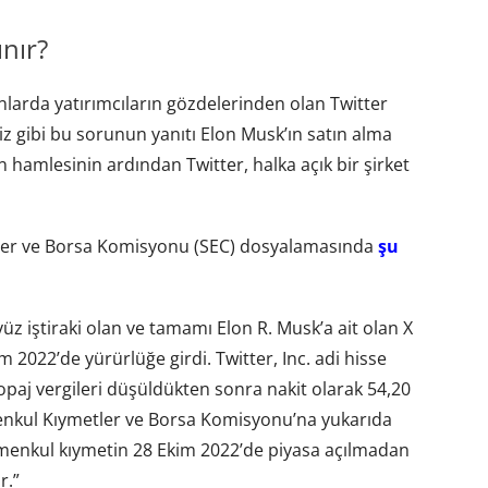
ınır?
larda yatırımcıların gözdelerinden olan Twitter
imiz gibi bu sorunun yanıtı Elon Musk’ın satın alma
 hamlesinin ardından Twitter, halka açık bir şirket
tler ve Borsa Komisyonu (SEC) dosyalamasında
şu
e yüz iştiraki olan ve tamamı Elon R. Musk’a ait olan X
m 2022’de yürürlüğe girdi. Twitter, Inc. adi hisse
stopaj vergileri düşüldükten sonra nakit olarak 54,20
 Menkul Kıymetler ve Borsa Komisyonu’na yukarıda
u menkul kıymetin 28 Ekim 2022’de piyasa açılmadan
r.”