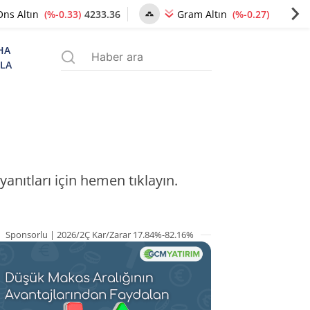
(%-0.33)
4233.36
(%-0.27)
6478.24
Ons Altın
Gram Altın
HA
ZLA
yanıtları için hemen tıklayın.
Sponsorlu | 2026/2Ç Kar/Zarar 17.84%-82.16%