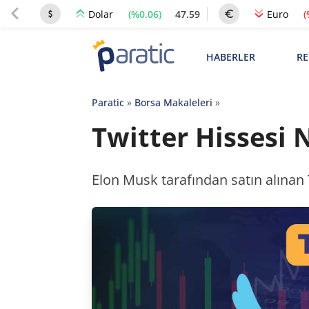
(%0.06)
47.59
(
Dolar
Euro
HABERLER
RE
Paratic
»
Borsa Makaleleri
»
Twitter Hissesi 
Elon Musk tarafından satın alınan T