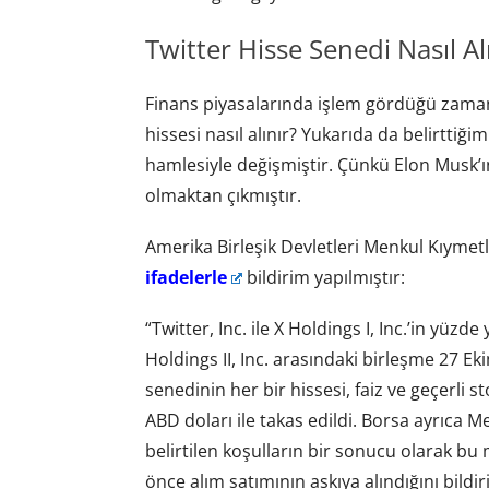
Twitter Hisse Senedi Nasıl Al
Finans piyasalarında işlem gördüğü zaman
hissesi nasıl alınır? Yukarıda da belirttiğ
hamlesiyle değişmiştir. Çünkü Elon Musk’ın
olmaktan çıkmıştır.
Amerika Birleşik Devletleri Menkul Kıyme
ifadelerle
bildirim yapılmıştır:
“Twitter, Inc. ile X Holdings I, Inc.’in yüzd
Holdings II, Inc. arasındaki birleşme 27 Eki
senedinin her bir hissesi, faiz ve geçerli 
ABD doları ile takas edildi. Borsa ayrıca
belirtilen koşulların bir sonucu olarak b
önce alım satımının askıya alındığını bildiri