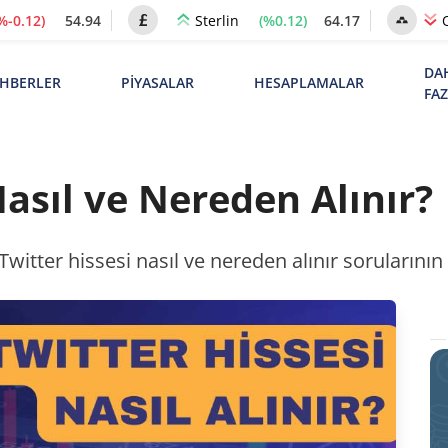
%-0.12)
54.94
(%0.12)
64.17
Sterlin
DA
HBERLER
PİYASALAR
HESAPLAMALAR
FA
Nasıl ve Nereden Alınır?
witter hissesi nasıl ve nereden alınır sorularının 