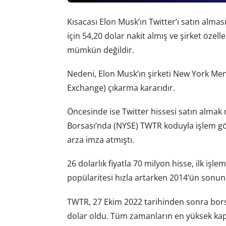
Kısacası Elon Musk’ın Twitter’ı satın alma
için 54,20 dolar nakit almış ve şirket özell
mümkün değildir.
Nedeni, Elon Musk’ın şirketi New York Me
Exchange) çıkarma kararıdır.
Öncesinde ise Twitter hissesi satın alma
Borsası’nda (NYSE) TWTR koduyla işlem gör
arza imza atmıştı.
26 dolarlık fiyatla 70 milyon hisse, ilk iş
popülaritesi hızla artarken 2014’ün sonund
TWTR, 27 Ekim 2022 tarihinden sonra borsad
dolar oldu. Tüm zamanların en yüksek kapa