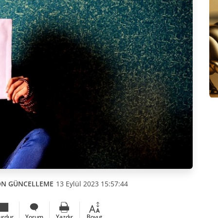
ON GÜNCELLEME
13 Eylül 2023 15:57:44
urdur
Yorum
Yazdır
Boyut