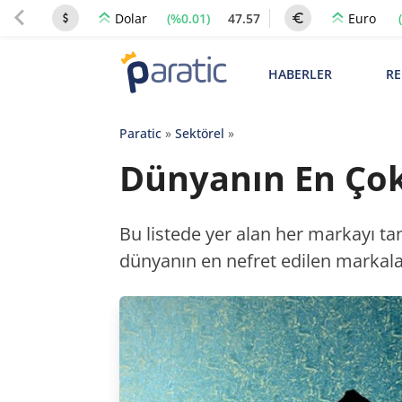
(%0.01)
47.57
Dolar
Euro
HABERLER
RE
Paratic
»
Sektörel
»
Dünyanın En Çok
Bu listede yer alan her markayı ta
dünyanın en nefret edilen markala