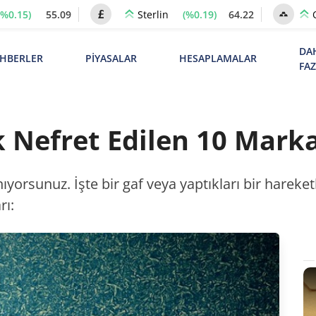
(%0.15)
55.09
(%0.19)
64.22
Sterlin
DA
HBERLER
PİYASALAR
HESAPLAMALAR
FA
 Nefret Edilen 10 Marka
nıyorsunuz. İşte bir gaf veya yaptıkları bir harek
rı: