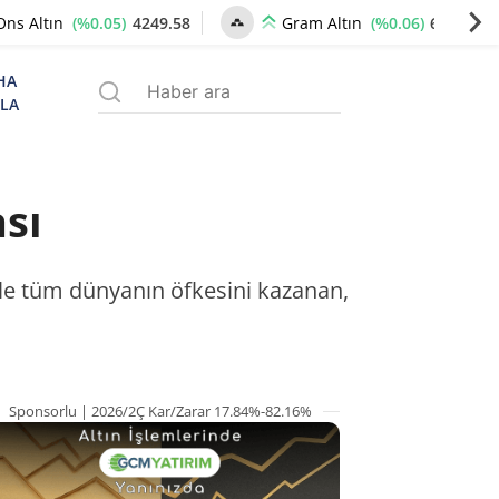
(%0.05)
4249.58
(%0.06)
6499.92
Ons Altın
Gram Altın
HA
ZLA
sı
etle tüm dünyanın öfkesini kazanan,
Sponsorlu | 2026/2Ç Kar/Zarar 17.84%-82.16%