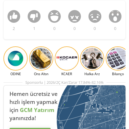
2
1
0
0
0
0
ODINE
Ons Altın
KCAER
Halka Arz
Bilanço
Sponsorlu | 2026/2Ç Kar/Zarar 17.84%-82.16%
Hemen ücretsiz ve
hızlı
işlem yapmak
için
GCM Yatırım
yanınızda!