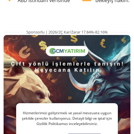
ABD istihdam verisinde
bekleyiş hakim: Y
pozisyondan kaçı
Sponsorlu | 2026/2Ç Kar/Zarar 17.84%-82.16%
Hizmetlerimizi geliştirmek ve yasal mevzuata uygun
şekilde çerezler kullanıyoruz. Detaylı bilgi ve iptal için
Gizlilik Politikamızı inceleyebilirsiniz.