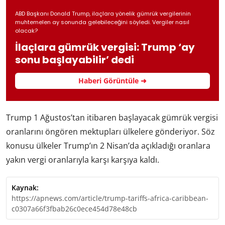
ABD Başkanı Donald Trump, ilaçlara yönelik gümrük vergilerinin
muhtemelen ay sonunda gelebileceğini söyledi. Vergiler nasıl
olacak?
İlaçlara gümrük vergisi: Trump ‘ay
sonu başlayabilir’ dedi
Haberi Görüntüle ➜
Trump 1 Ağustos’tan itibaren başlayacak gümrük vergisi
oranlarını öngören mektupları ülkelere gönderiyor. Söz
konusu ülkeler Trump’ın 2 Nisan’da açıkladığı oranlara
yakın vergi oranlarıyla karşı karşıya kaldı.
Kaynak:
https://apnews.com/article/trump-tariffs-africa-caribbean-
c0307a66f3fbab26c0ece454d78e48cb