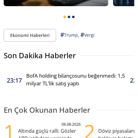
#
#
,
Trump
Vergi
Ekonomi Haberleri
Son Dakika Haberler
BofA holding bilançosunu beğenmedi: 1,5
23:17
22
milyar TL’lik satış yaptı
En Çok Okunan Haberler
1
2
06.08.2026
Altında güçlü ralli: Gözler
Döviz piyasaları