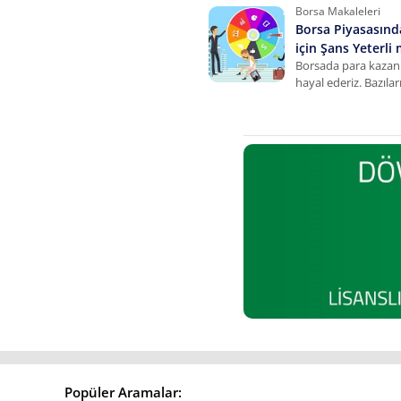
seviyeleri gibi konulara ilişkin detay
Borsa Makaleleri
aşağıda…
Borsa Piyasasın
için Şans Yeterli 
Borsada para kazan
hayal ederiz. Bazıla
güvenilir? Ancak b
için sizce şans yeter
Popüler Aramalar: