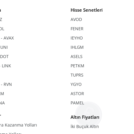
n
Hisse Senetleri
HZ
AVOD
OL
FENER
 - AVAX
IEYHO
 UNI
IHLGM
- DOT
ASELS
- LINK
PETKM
TUPRS
 - RVN
YGYO
XLM
ASTOR
UNA
PAMEL
r
Altın Fiyatları
ra Kazanma Yolları
İki Buçuk Altın