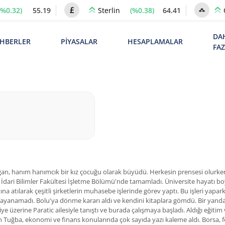
(%0.32)
55.19
(%0.38)
64.41
Sterlin
DA
HBERLER
PİYASALAR
HESAPLAMALAR
FA
, hanım hanımcık bir kız çocuğu olarak büyüdü. Herkesin prensesi olurken, o
ve İdari Bilimler Fakültesi İşletme Bölümü'nde tamamladı. Üniversite hayatı bo
a atılarak çeşitli şirketlerin muhasebe işlerinde görev yaptı. Bu işleri yapa
 dayanamadı. Bolu'ya dönme kararı aldı ve kendini kitaplara gömdü. Bir yand
ye üzerine Paratic ailesiyle tanıştı ve burada çalışmaya başladı. Aldığı eğitim v
uğba, ekonomi ve finans konularında çok sayıda yazı kaleme aldı. Borsa, fore