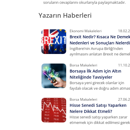
soruların cevaplarını okurlarıyla paylaşmaktadır.
Yazarın Haberleri
Ekonomi Makaleleri
18.02.
Brexit Nedir? Kısaca Ne Deme
Nedenleri ve Sonuçları Nelerdi
İngiltere’nin Avrupa Birliği’nden
ayrılmasını anlatan Brexit ne deme
İngiltere neden AB’den ayrılmak
istedi, sürecin gelişimi ve sonuçları
Borsa Makaleleri
11.10.
hakkında bilgiler:
Borsaya İlk Adım için Altın
Niteliğinde Tavsiyeler
Borsaya yeni girecek olanlar için
faydalı olacak ve doğru adım atmas
sağlayacak altın niteliğindeki
tavsiyeler bu yazıda sizi bekliyor.
Borsa Makaleleri
27.06.
Hisse Senedi Satışı Yaparken
Nelere Dikkat Etmeli?
Hisse senedi satışı yaparken zarar
etmemek için dikkat edilmesi gere
noktalar vardır. Değer, satış fiyat