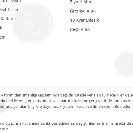
nma Yolları
Ziynet Altın
ıl Girilir
Gremse Altın
 Katlanır
18 Ayar Bilezik
ir
Beşli Altın
dir
r yatırım danışmanlığı kapsamında değildir. Sitede yer alan tüm içerikler kişi
etleri ile müşteri arasında imzalanacak sözleşme çerçevesinde sunulmaktadır
ca burada yer alan bilgilere dayanarak, yatırım kararı verilmemelidir. Bu ned
p izinsiz kullanılamaz, iktibas edilemez, değiştirilemez. BİST ismi altında a
erdir