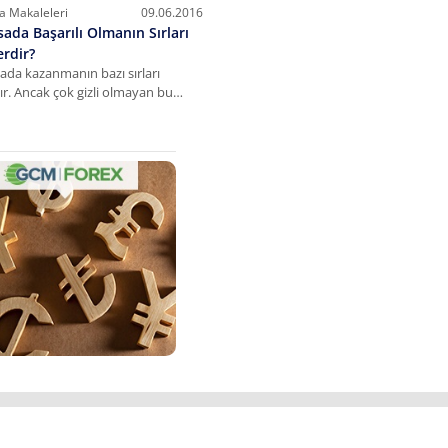
ve daha fazlasının yanıtı içeriğimizde!
a Makaleleri
09.06.2016
sada Başarılı Olmanın Sırları
erdir?
ada kazanmanın bazı sırları
ır. Ancak çok gizli olmayan bu
arın neler olduğu konusunda
lı bilgileri sizlerle paylaştık: