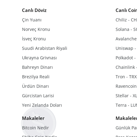
Canlı Döviz
Canlı Coi
Çin Yuanı
Chiliz - C
Norveç Kronu
Solana - S
İsveç Kronu
Avalanche
Suudi Arabistan Riyali
Uniswap -
Ukrayna Grivnası
Polkadot 
Bahreyn Dinarı
Chainlink 
Brezilya Reali
Tron - TRX
Ürdün Dinarı
Ravencoin
Gürcistan Larisi
Stellar - 
Yeni Zelanda Doları
Terra - L
Makaleler
Makalele
Bitcoin Nedir
Günlük Pa