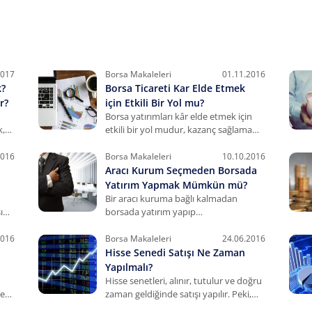
2017
Borsa Makaleleri
01.11.2016
k?
Borsa Ticareti Kar Elde Etmek
r?
için Etkili Bir Yol mu?
Borsa yatırımları kâr elde etmek için
k,
etkili bir yol mudur, kazanç sağlamak
mümkün müdür, ne kadar kazandırır
sorularının yanıtları bu yazıda!
2016
Borsa Makaleleri
10.10.2016
Aracı Kurum Seçmeden Borsada
Yatırım Yapmak Mümkün mü?
Bir aracı kuruma bağlı kalmadan
ını
borsada yatırım yapıp
yapamayacağınızı merak ediyorsanız
birazdan okuyacaklarınız sizi
2016
Borsa Makaleleri
24.06.2016
bilgilendirecektir.
Hisse Senedi Satışı Ne Zaman
Yapılmalı?
Hisse senetleri, alınır, tutulur ve doğru
ken
zaman geldiğinde satışı yapılır. Peki,
satış yapmak için uygun şartların