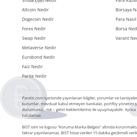
Shiba Coin Nedir
Para Kaza
Altcoin Nedir
Borsaya Nas
Dogecoin Nedir
Para Nasıl
Forex Nedir
Borsa Ned
Swap Nedir
Varant Ne
Metaverse Nedir
Eurobond Nedir
Faiz Nedir
Parite Nedir
Paratic.com içerisinde yayınlanan bilgiler, yorumlar ve tavsiyele
kurumlar, mevduat kabul etmeyen bankalar, portföy yönetim şirk
durumunuz, risk – getiri beklentileriniz ile uyuşmayabilir. Ayrı
tutulamaz.
BİST isim ve logosu "Koruma Marka Belgesi" altında korunmakta olu
tekrar yayınlanamaz. BİST hisse verileri 15 dakika gecikmeli veril