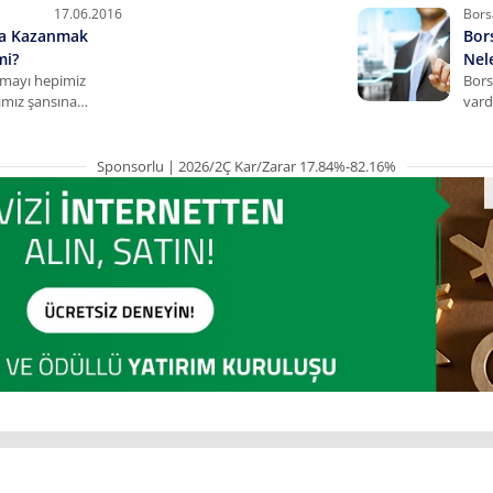
lar
geldiği ne zaman anlaşılır?
17.06.2016
Bors
da Kazanmak
Bor
mi?
Nel
mayı hepimiz
Bors
rımız şansına
vard
orsada kazanmak
sırl
li bir etken mi?
detay
Sponsorlu | 2026/2Ç Kar/Zarar 17.84%-82.16%