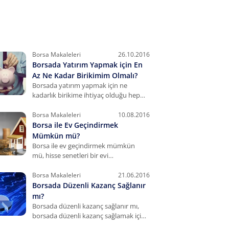
Borsa Makaleleri
26.10.2016
Borsada Yatırım Yapmak için En
Az Ne Kadar Birikimim Olmalı?
Borsada yatırım yapmak için ne
kadarlık birikime ihtiyaç olduğu hep
merak edilir. İşte sizi bu konuda
aydınlatacak değerli bilgiler:
Borsa Makaleleri
10.08.2016
Borsa ile Ev Geçindirmek
Mümkün mü?
Borsa ile ev geçindirmek mümkün
mü, hisse senetleri bir evi
geçindirebilir mi sorularını ve daha
fazlasını sizler için yanıtladık. İşte
Borsa Makaleleri
21.06.2016
merak edilenler:
Borsada Düzenli Kazanç Sağlanır
mı?
Borsada düzenli kazanç sağlanır mı,
borsada düzenli kazanç sağlamak için
nelere dikkat edilmelidir sorularının