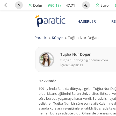
(%0.18)
47.71
Dolar
Euro
HABERLER
RE
Paratic
»
Künye
»
Tuğba Nur Doğan
Tuğba Nur Doğan
tugbanur.dogan@hotmail.com
İçerik Sayısı: 11
Hakkımda
1991 yılında Bolu'da dünyaya gelen Tuğba Nur Doğan
oldu. Lisans eğitimini Bartın Üniversitesi İktisadi 
süre burada yaşamaya karar verdi. Burada iş hayatın
geliştiren Tuğba Nur, bir süre sonra aile özlemine
alanda kurslara ve eğitimlere katıldı. Bu sırada tavsi
hemen buraya adapte oldu. Ofisin de prensesi olan T