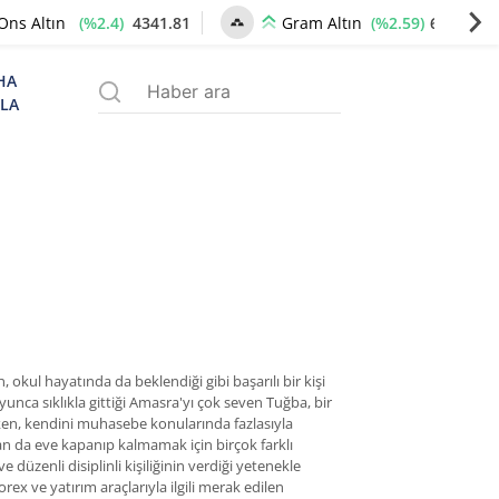
(%2.4)
4341.81
(%2.59)
6660.55
Ons Altın
Gram Altın
HA
ZLA
kul hayatında da beklendiği gibi başarılı bir kişi
yunca sıklıkla gittiği Amasra'yı çok seven Tuğba, bir
rken, kendini muhasebe konularında fazlasıyla
an da eve kapanıp kalmamak için birçok farklı
e düzenli disiplinli kişiliğinin verdiği yetenekle
x ve yatırım araçlarıyla ilgili merak edilen