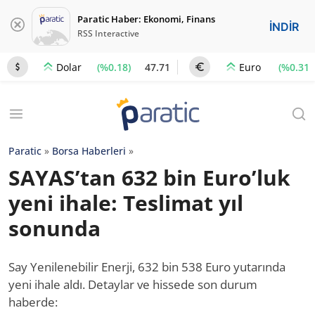
Paratic Haber: Ekonomi, Finans
İNDİR
RSS Interactive
(%0.18)
47.71
(%0.31)
Dolar
Euro
Paratic
»
Borsa Haberleri
»
SAYAS’tan 632 bin Euro’luk
yeni ihale: Teslimat yıl
sonunda
Say Yenilenebilir Enerji, 632 bin 538 Euro yutarında
yeni ihale aldı. Detaylar ve hissede son durum
haberde: