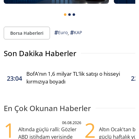
#
#
,
Euro
KAP
Borsa Haberleri
Son Dakika Haberler
BofA’nın 1,6 milyar TL’lik satışı o hisseyi
23:04
22
kırmızıya boyadı
En Çok Okunan Haberler
1
2
06.08.2026
Altında güçlü ralli: Gözler
Altın Ocak'tan b
ABD istihdam verisinde
güçlü haftalık yük