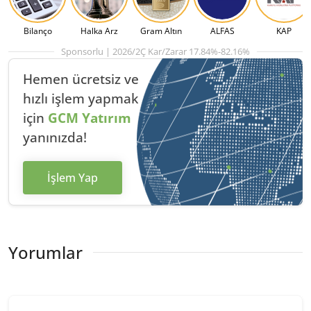
Bilanço
Halka Arz
Gram Altın
ALFAS
KAP
Sponsorlu | 2026/2Ç Kar/Zarar 17.84%-82.16%
Hemen ücretsiz ve
hızlı
işlem yapmak
için
GCM Yatırım
yanınızda!
İşlem Yap
Yorumlar