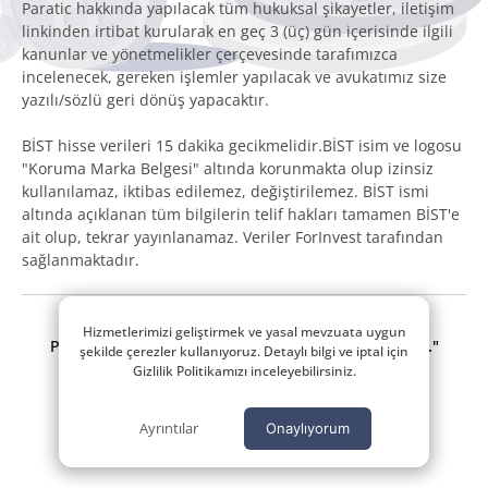
Paratic hakkında yapılacak tüm hukuksal şikayetler, iletişim
linkinden irtibat kurularak en geç 3 (üç) gün içerisinde ilgili
kanunlar ve yönetmelikler çerçevesinde tarafımızca
incelenecek, gereken işlemler yapılacak ve avukatımız size
yazılı/sözlü geri dönüş yapacaktır.
BİST hisse verileri 15 dakika gecikmelidir.BİST isim ve logosu
"Koruma Marka Belgesi" altında korunmakta olup izinsiz
kullanılamaz, iktibas edilemez, değiştirilemez. BİST ismi
altında açıklanan tüm bilgilerin telif hakları tamamen BİST'e
ait olup, tekrar yayınlanamaz. Veriler ForInvest tarafından
sağlanmaktadır.
© 2014 - 2026 Tüm hakları saklıdır.
Hizmetlerimizi geliştirmek ve yasal mevzuata uygun
Paratic.com, bir
"RSS Interactive Bilişim Tic. Ltd. Şti."
şekilde çerezler kullanıyoruz. Detaylı bilgi ve iptal için
iştirakidir.
Gizlilik Politikamızı inceleyebilirsiniz.
Ayrıntılar
Onaylıyorum