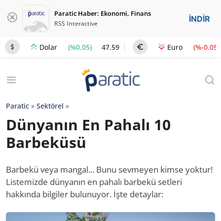
Paratic Haber: Ekonomi, Finans
İNDİR
RSS Interactive
(%0.05)
47.59
(%-0.05)
Dolar
Euro
Paratic
»
Sektörel
»
Dünyanın En Pahalı 10
Barbeküsü
Barbekü veya mangal... Bunu sevmeyen kimse yoktur!
Listemizde dünyanın en pahalı barbekü setleri
hakkında bilgiler bulunuyor. İşte detaylar: