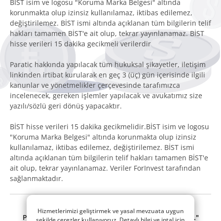
BİST isim ve logosu "Koruma Marka Belgesi" altında
korunmakta olup izinsiz kullanılamaz, iktibas edilemez,
değiştirilemez. BİST ismi altında açıklanan tüm bilgilerin telif
hakları tamamen BİST'e ait olup, tekrar yayınlanamaz. BİST
hisse verileri 15 dakika gecikmeli verilerdir
Paratic hakkında yapılacak tüm hukuksal şikayetler, iletişim
linkinden irtibat kurularak en geç 3 (üç) gün içerisinde ilgili
kanunlar ve yönetmelikler çerçevesinde tarafımızca
incelenecek, gereken işlemler yapılacak ve avukatımız size
yazılı/sözlü geri dönüş yapacaktır.
BİST hisse verileri 15 dakika gecikmelidir.BİST isim ve logosu
"Koruma Marka Belgesi" altında korunmakta olup izinsiz
kullanılamaz, iktibas edilemez, değiştirilemez. BİST ismi
altında açıklanan tüm bilgilerin telif hakları tamamen BİST'e
ait olup, tekrar yayınlanamaz. Veriler ForInvest tarafından
sağlanmaktadır.
© 2014 - 2026 Tüm hakları saklıdır.
Hizmetlerimizi geliştirmek ve yasal mevzuata uygun
Paratic.com, bir
"RSS Interactive Bilişim Tic. Ltd. Şti."
şekilde çerezler kullanıyoruz. Detaylı bilgi ve iptal için