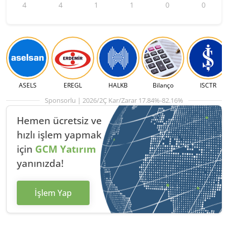
4
4
1
1
0
0
ASELS
EREGL
HALKB
Bilanço
ISCTR
Sponsorlu | 2026/2Ç Kar/Zarar 17.84%-82.16%
Hemen ücretsiz ve
hızlı
işlem yapmak
için
GCM Yatırım
yanınızda!
İşlem Yap