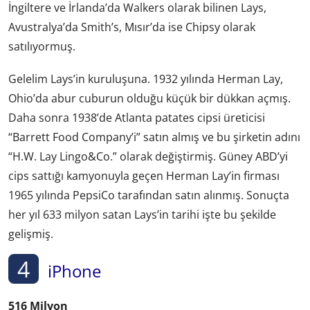
İngiltere ve İrlanda’da Walkers olarak bilinen Lays,
Avustralya’da Smith’s, Mısır’da ise Chipsy olarak
satılıyormuş.
Gelelim Lays’in kuruluşuna. 1932 yılında Herman Lay,
Ohio’da abur cuburun olduğu küçük bir dükkan açmış.
Daha sonra 1938’de Atlanta patates cipsi üreticisi
“Barrett Food Company’i” satın almış ve bu şirketin adını
“H.W. Lay Lingo&Co.” olarak değiştirmiş. Güney ABD’yi
cips sattığı kamyonuyla geçen Herman Lay’in firması
1965 yılında PepsiCo tarafından satın alınmış. Sonuçta
her yıl 633 milyon satan Lays’in tarihi işte bu şekilde
gelişmiş.
4
iPhone
516 Milyon