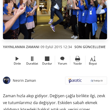
YAYINLANMA ZAMANI
09 Eylül 2015 12:34
SON GÜNCELLEME
2
Dinle
Duraklat
Durdur
Yorum
Yazdır
Boyut
Nesrin Zaman
Zaman hızla akıp gidiyor. Değişen çağla birlikte ilgi, zevk
ve tutumlarımız da değişiyor. Eskiden sabah ekmek
aldığımız köşedeki bakkal artık yok, yerini süper