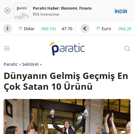
Paratic Haber: Ekonomi, Finans
İNDİR
RSS Interactive
(%0.15)
47.70
(%0.28)
Dolar
Euro
Paratic
»
Sektörel
»
Dünyanın Gelmiş Geçmiş En
Çok Satan 10 Ürünü