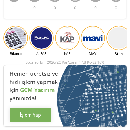
1
0
0
0
0
0
Bilanço
ALFAS
KAP
MAVI
Bilan
Sponsorlu | 2026/2Ç Kar/Zarar 17.84%-82.16%
Hemen ücretsiz ve
hızlı
işlem yapmak
için
GCM Yatırım
yanınızda!
İşlem Yap