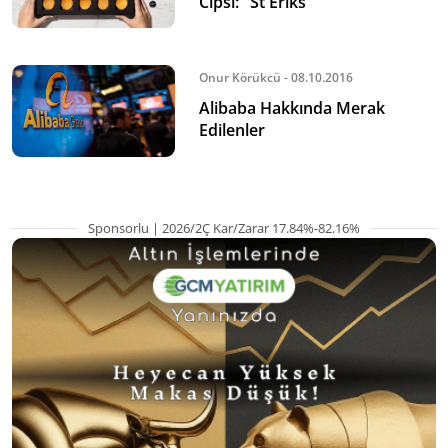
Cipsi: "St Eriks"
Onur Körükcü - 08.10.2016
Alibaba Hakkında Merak
Edilenler
Sponsorlu | 2026/2Ç Kar/Zarar 17.84%-82.16%