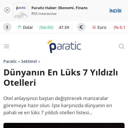
Paratic Haber: Ekonomi, Finans
İNDİR
RSS Interactive
(%0.05)
47.59
(%-0.1)
Dolar
Euro
Paratic
»
Sektörel
»
Dünyanın En Lüks 7 Yıldızlı
Otelleri
Otel anlayışınızı baştan değiştirecek manzaralar
göremeye hazır olun. İşte karşınızda dünyanın en
pahalı ve en lüks 7 yıldızlı otelleri listesi...