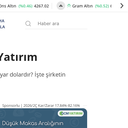
(%0.46)
4267.02
(%0.52)
6529.94
Ons Altın
Gram Altın
HA
ZLA
Yatırım
ar dolardır? İşte şirketin
Sponsorlu | 2026/2Ç Kar/Zarar 17.84%-82.16%