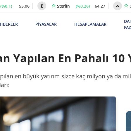
(%0.1)
55.06
(%0.26)
64.27
Sterlin
DA
HBERLER
PİYASALAR
HESAPLAMALAR
FA
n Yapılan En Pahalı 10 
pılan en büyük yatırım sizce kaç milyon ya da mily
arı: