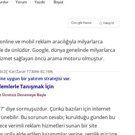
urdur
Yorum
Yazdır
Boyut
nline ve mobil reklam aracılığıyla milyarlarca
 ile de ünlüdür. Google, dünya genelinde milyarlarca
i hizmet sağlayan öncü arama motoru olmuştur.
6/2Ç Kar/Zarar 17.84%-82.16%
e uygun bir yatırım stratejisi var.
şlemlerle Tanışmak İçin
le Ücretsiz Denemeye Başla
?” diye sormuşuzdur. Çünkü bazıları için internet
rünebilir. Bu sorunun cevabı; kurulduğu günden bu
ce verimli reklam hizmetleri sunan bir site
ş yolla elde edilen kazanımlar yerine, yenilik gücüne