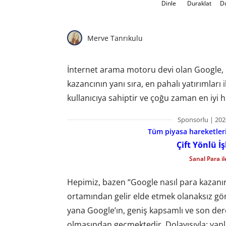
Dinle
Duraklat
D
Merve Tanrıkulu
İnternet arama motoru devi olan Google, o
kazancının yanı sıra, en pahalı yatırımları
kullanıcıya sahiptir ve çoğu zaman en iy
Sponsorlu | 202
Tüm piyasa hareketlerin
Çift Yönlü İ
Sanal Para i
Hepimiz, bazen “Google nasıl para kazanır
ortamından gelir elde etmek olanaksız gö
yana Google’ın, geniş kapsamlı ve son dere
olmasından geçmektedir. Dolayısıyla; yanlı