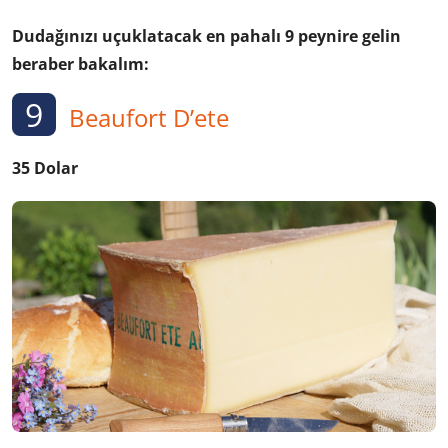
Dudağınızı uçuklatacak en pahalı 9 peynire gelin
beraber bakalım:
9
Beaufort D’ete
35 Dolar