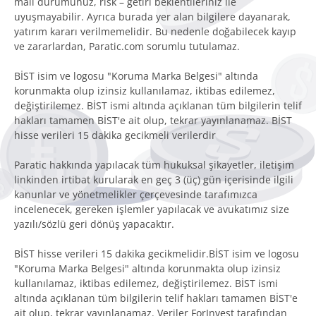
mali durumunuz, risk – getiri beklentileriniz ile
uyuşmayabilir. Ayrıca burada yer alan bilgilere dayanarak,
yatırım kararı verilmemelidir. Bu nedenle doğabilecek kayıp
ve zararlardan, Paratic.com sorumlu tutulamaz.
BİST isim ve logosu "Koruma Marka Belgesi" altında
korunmakta olup izinsiz kullanılamaz, iktibas edilemez,
değiştirilemez. BİST ismi altında açıklanan tüm bilgilerin telif
hakları tamamen BİST'e ait olup, tekrar yayınlanamaz. BİST
hisse verileri 15 dakika gecikmeli verilerdir
Paratic hakkında yapılacak tüm hukuksal şikayetler, iletişim
linkinden irtibat kurularak en geç 3 (üç) gün içerisinde ilgili
kanunlar ve yönetmelikler çerçevesinde tarafımızca
incelenecek, gereken işlemler yapılacak ve avukatımız size
yazılı/sözlü geri dönüş yapacaktır.
BİST hisse verileri 15 dakika gecikmelidir.BİST isim ve logosu
"Koruma Marka Belgesi" altında korunmakta olup izinsiz
kullanılamaz, iktibas edilemez, değiştirilemez. BİST ismi
altında açıklanan tüm bilgilerin telif hakları tamamen BİST'e
ait olup, tekrar yayınlanamaz. Veriler ForInvest tarafından