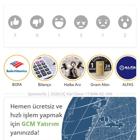
7
0
1
3
1
2
BOFA
Bilanço
Halka Arz
Gram Altın
ALFAS
Sponsorlu | 2026/2Ç Kar/Zarar 17.84%-82.16%
Hemen ücretsiz ve
hızlı
işlem yapmak
için
GCM Yatırım
yanınızda!