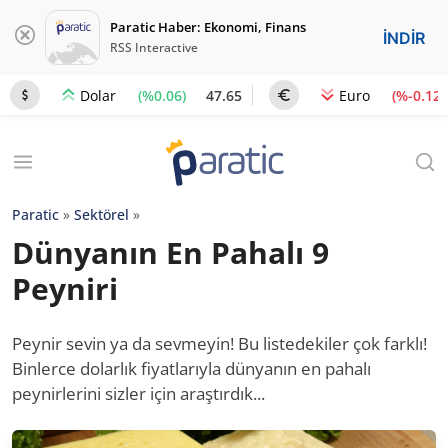
Paratic Haber: Ekonomi, Finans
İNDİR
RSS Interactive
(%0.06)
47.65
(%-0.12)
Dolar
Euro
Paratic
»
Sektörel
»
Dünyanın En Pahalı 9
Peyniri
Peynir sevin ya da sevmeyin! Bu listedekiler çok farklı!
Binlerce dolarlık fiyatlarıyla dünyanın en pahalı
peynirlerini sizler için araştırdık...