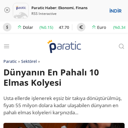
Paratic Haber: Ekonomi, Finans
İNDİR
RSS Interactive
(%0.15)
47.70
(%0.34)
Dolar
Euro
Paratic
»
Sektörel
»
Dünyanın En Pahalı 10
Elmas Kolyesi
Usta ellerde işlenerek eşsiz bir takıya dönüştürülmüş,
fiyatı 55 milyon dolara kadar ulaşabilen dünyanın en
pahalı elmas kolyeleri karşınızda...