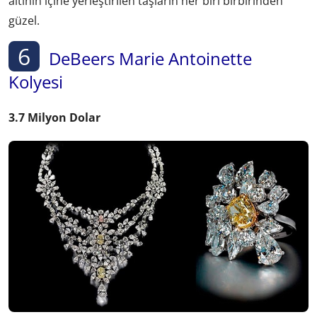
altının içine yerleştirilen taşların her biri birbirinden
güzel.
6
DeBeers Marie Antoinette
Kolyesi
3.7 Milyon Dolar