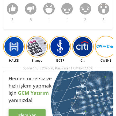
3
3
1
1
2
3
HALKB
Bilanço
ISCTR
Citi
CWENE
Sponsorlu | 2026/2Ç Kar/Zarar 17.84%-82.16%
Hemen ücretsiz ve
hızlı
işlem yapmak
için
GCM Yatırım
yanınızda!
İşlem Yap