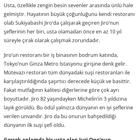
Usta, özellikle zengin besin sevenler arasında ünlü hale
gelmiştir. Hayatının büyük çoğunluğunu kendi restoranı
olab Sukiyabashi Jiro’da çalışarak geçiren Jiro’nun
şeflerinin her biri, usta olamadan önce en az 10 yıl
süreyle çırak olarak çalışmak zorundadır.
Jiro’un restoranı bir iş binasının bodrum katında,
Tokyo’nun Ginza Metro İstasyonu girişine denk gelir.
Mütevazı restoran tüm dünyadaki suşi restoranları ile
karşılaştırıldığında şaşırtıcı derecede küçük ve basittir.
Fakat mutfağının kalitesi diğerlerine göre çok ayrı
boyuttadır. Jiro 82 yaşındayken Michelin’in 3 yıldızına
layık görüldü. Bu ödül yalnızca dünyanın en iyi şeflerine
verilen unvandır. Jiro da bu onurun bahşedildiği
dünyanın ilk suşi şefi oldu.
Gerçek anlamda bir usta olan Juri Ono’nun