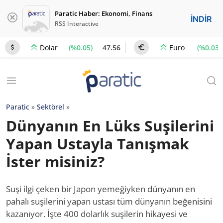
Paratic Haber: Ekonomi, Finans
İNDİR
RSS Interactive
(%0.05)
47.56
(%0.03)
Dolar
Euro
Paratic
»
Sektörel
»
Dünyanın En Lüks Suşilerini
Yapan Ustayla Tanışmak
İster misiniz?
Suşi ilgi çeken bir Japon yemeğiyken dünyanın en
pahalı suşilerini yapan ustası tüm dünyanın beğenisini
kazanıyor. İşte 400 dolarlık suşilerin hikayesi ve