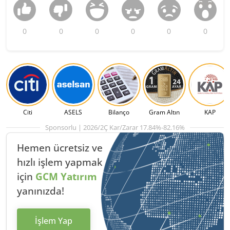
0
0
0
0
0
0
Citi
ASELS
Bilanço
Gram Altın
KAP
Sponsorlu | 2026/2Ç Kar/Zarar 17.84%-82.16%
Hemen ücretsiz ve
hızlı
işlem yapmak
için
GCM Yatırım
yanınızda!
İşlem Yap