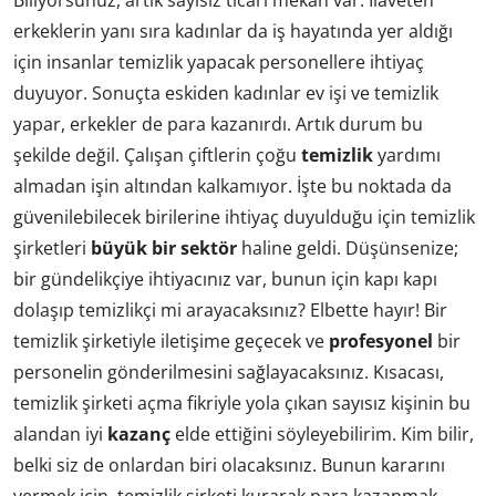
erkeklerin yanı sıra kadınlar da iş hayatında yer aldığı
için insanlar temizlik yapacak personellere ihtiyaç
duyuyor. Sonuçta eskiden kadınlar ev işi ve temizlik
yapar, erkekler de para kazanırdı. Artık durum bu
şekilde değil. Çalışan çiftlerin çoğu
temizlik
yardımı
almadan işin altından kalkamıyor. İşte bu noktada da
güvenilebilecek birilerine ihtiyaç duyulduğu için temizlik
şirketleri
büyük bir sektör
haline geldi. Düşünsenize;
bir gündelikçiye ihtiyacınız var, bunun için kapı kapı
dolaşıp temizlikçi mi arayacaksınız? Elbette hayır! Bir
temizlik şirketiyle iletişime geçecek ve
profesyonel
bir
personelin gönderilmesini sağlayacaksınız. Kısacası,
temizlik şirketi açma fikriyle yola çıkan sayısız kişinin bu
alandan iyi
kazanç
elde ettiğini söyleyebilirim. Kim bilir,
belki siz de onlardan biri olacaksınız. Bunun kararını
vermek için, temizlik şirketi kurarak para kazanmak