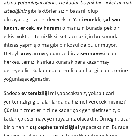
alana yoğunlaşacağınız, ne kadar büyük bir şirket açmak
istediğiniz
gibi faktörler sizin başarılı olup
olmayacağınızı belirleyecektir. Yani
emekli, çalışan,
kadın, erkek, ev hanımı
olmanızın burada pek bir
etkisi yoktur. Temizlik şirketi açmak için bu konuda
ihtisas yapmış olma gibi bir koşul da bulunmuyor.
Detaylı
araştırma
yapan ve biraz
sermayesi
olan
herkes, temizlik şirketi kurarak para kazanmayı
deneyebilir. Bu konuda önemli olan hangi alan üzerine
yoğunlaşacağınızdır.
Sadece
ev temizliği
mi yapacaksınız, yoksa ticari
yer temizliği gibi alanlarda da hizmet verecek misiniz?
Çünkü hizmetlerinizi ne kadar çok genişletirseniz, o
kadar çok sermayeye ihtiyacınız olacaktır. Örneğin; ticari
bir binanın
dış cephe temizliğini
yapacaksınız. Burada
bir vinç kiralamanız, uygun temizlik malzemelerini