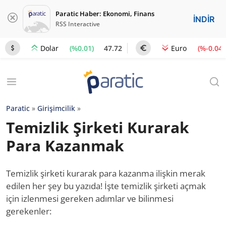
Paratic Haber: Ekonomi, Finans
İNDİR
RSS Interactive
(%0.01)
47.72
(%-0.04)
Dolar
Euro
Paratic
»
Girişimcilik
»
Temizlik Şirketi Kurarak
Para Kazanmak
Temizlik şirketi kurarak para kazanma ilişkin merak
edilen her şey bu yazıda! İşte temizlik şirketi açmak
için izlenmesi gereken adımlar ve bilinmesi
gerekenler: