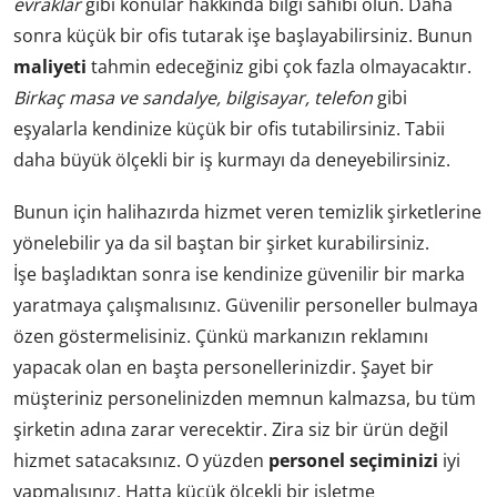
evraklar
gibi konular hakkında bilgi sahibi olun. Daha
sonra küçük bir ofis tutarak işe başlayabilirsiniz. Bunun
maliyeti
tahmin edeceğiniz gibi çok fazla olmayacaktır.
Birkaç masa ve sandalye, bilgisayar, telefon
gibi
eşyalarla kendinize küçük bir ofis tutabilirsiniz. Tabii
daha büyük ölçekli bir iş kurmayı da deneyebilirsiniz.
Bunun için halihazırda hizmet veren temizlik şirketlerine
yönelebilir ya da sil baştan bir şirket kurabilirsiniz.
İşe başladıktan sonra ise kendinize güvenilir bir marka
yaratmaya çalışmalısınız. Güvenilir personeller bulmaya
özen göstermelisiniz. Çünkü markanızın reklamını
yapacak olan en başta personellerinizdir. Şayet bir
müşteriniz personelinizden memnun kalmazsa, bu tüm
şirketin adına zarar verecektir. Zira siz bir ürün değil
hizmet satacaksınız. O yüzden
personel seçiminizi
iyi
yapmalısınız. Hatta küçük ölçekli bir işletme