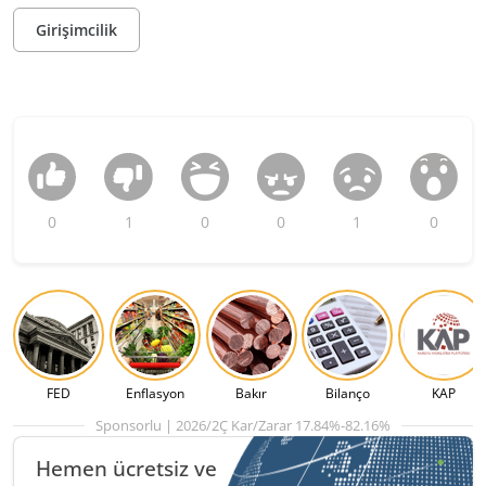
Girişimcilik
0
1
0
0
1
0
FED
Enflasyon
Bakır
Bilanço
KAP
Sponsorlu | 2026/2Ç Kar/Zarar 17.84%-82.16%
Hemen ücretsiz ve