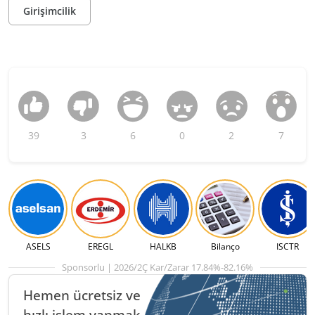
Girişimcilik
39
3
6
0
2
7
ASELS
EREGL
HALKB
Bilanço
ISCTR
Sponsorlu | 2026/2Ç Kar/Zarar 17.84%-82.16%
Hemen ücretsiz ve