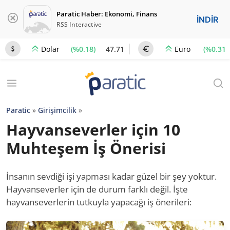
Paratic Haber: Ekonomi, Finans
İNDİR
RSS Interactive
(%0.18)
47.71
(%0.31)
Dolar
Euro
Paratic
»
Girişimcilik
»
Hayvanseverler için 10
Muhteşem İş Önerisi
İnsanın sevdiği işi yapması kadar güzel bir şey yoktur.
Hayvanseverler için de durum farklı değil. İşte
hayvanseverlerin tutkuyla yapacağı iş önerileri: