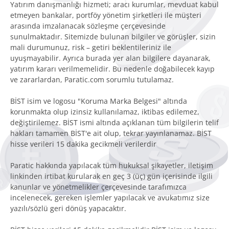
Yatırım danışmanlığı hizmeti; aracı kurumlar, mevduat kabul
etmeyen bankalar, portföy yönetim şirketleri ile müşteri
arasında imzalanacak sözleşme çerçevesinde
sunulmaktadır. Sitemizde bulunan bilgiler ve görüşler, sizin
mali durumunuz, risk – getiri beklentileriniz ile
uyuşmayabilir. Ayrıca burada yer alan bilgilere dayanarak,
yatırım kararı verilmemelidir. Bu nedenle doğabilecek kayıp
ve zararlardan, Paratic.com sorumlu tutulamaz.
BİST isim ve logosu "Koruma Marka Belgesi" altında
korunmakta olup izinsiz kullanılamaz, iktibas edilemez,
değiştirilemez. BİST ismi altında açıklanan tüm bilgilerin telif
hakları tamamen BİST'e ait olup, tekrar yayınlanamaz. BİST
hisse verileri 15 dakika gecikmeli verilerdir
Paratic hakkında yapılacak tüm hukuksal şikayetler, iletişim
linkinden irtibat kurularak en geç 3 (üç) gün içerisinde ilgili
kanunlar ve yönetmelikler çerçevesinde tarafımızca
incelenecek, gereken işlemler yapılacak ve avukatımız size
yazılı/sözlü geri dönüş yapacaktır.