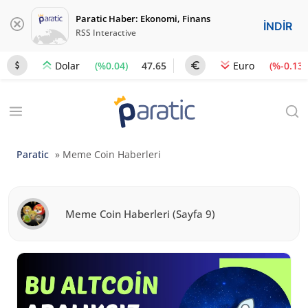
Paratic Haber: Ekonomi, Finans
İNDİR
RSS Interactive
(%0.04)
47.65
(%-0.13)
Dolar
Euro
Paratic
»
Meme Coin Haberleri
Meme Coin Haberleri
(Sayfa 9)