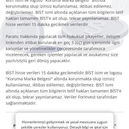
BİST isim ve logosu "Koruma Marka Belgesi" altında
korunmakta olup izinsiz kullanılamaz, iktibas edilemez,
değiştirilemez. BİST ismi altında açıklanan tüm bilgilerin telif
hakları tamamen BİST'e ait olup, tekrar yayınlanamaz. BİST
hisse verileri 15 dakika gecikmeli verilerdir
Paratic hakkında yapılacak tüm hukuksal şikayetler, iletişim
linkinden irtibat kurularak en geç 3 (üç) gün içerisinde ilgili
kanunlar ve yönetmelikler çerçevesinde tarafımızca
incelenecek, gereken işlemler yapılacak ve avukatımız size
yazılı/sözlü geri dönüş yapacaktır.
BİST hisse verileri 15 dakika gecikmelidir.BİST isim ve logosu
"Koruma Marka Belgesi" altında korunmakta olup izinsiz
kullanılamaz, iktibas edilemez, değiştirilemez. BİST ismi
altında açıklanan tüm bilgilerin telif hakları tamamen BİST'e
ait olup, tekrar yayınlanamaz. Veriler ForInvest tarafından
sağlanmaktadır.
© 2014 - 2026 Tüm hakları saklıdır.
Hizmetlerimizi geliştirmek ve yasal mevzuata uygun
Paratic.com, bir
"RSS Interactive Bilişim Tic. Ltd. Şti."
şekilde çerezler kullanıyoruz. Detaylı bilgi ve iptal için