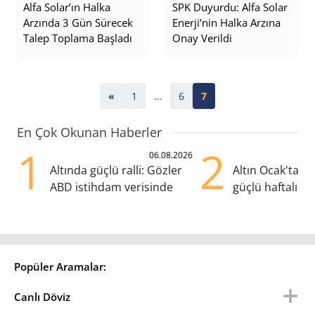
Alfa Solar’ın Halka
SPK Duyurdu: Alfa Solar
Arzında 3 Gün Sürecek
Enerji’nin Halka Arzına
Talep Toplama Başladı
Onay Verildi
«
1
…
6
7
En Çok Okunan Haberler
1
2
06.08.2026
Altında güçlü ralli: Gözler
Altın Ocak'tan 
ABD istihdam verisinde
güçlü haftalık y
hazırlanıyor
Popüler Aramalar:
Canlı Döviz