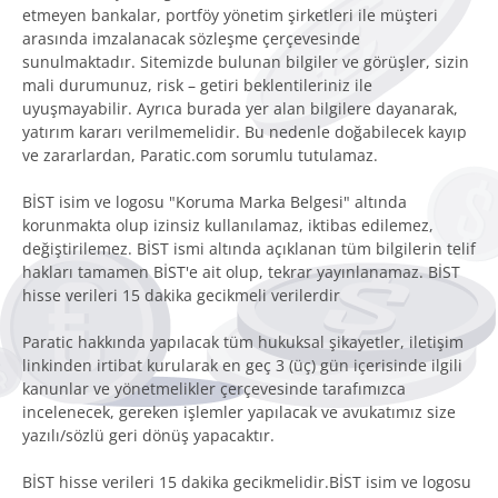
etmeyen bankalar, portföy yönetim şirketleri ile müşteri
arasında imzalanacak sözleşme çerçevesinde
sunulmaktadır. Sitemizde bulunan bilgiler ve görüşler, sizin
mali durumunuz, risk – getiri beklentileriniz ile
uyuşmayabilir. Ayrıca burada yer alan bilgilere dayanarak,
yatırım kararı verilmemelidir. Bu nedenle doğabilecek kayıp
ve zararlardan, Paratic.com sorumlu tutulamaz.
BİST isim ve logosu "Koruma Marka Belgesi" altında
korunmakta olup izinsiz kullanılamaz, iktibas edilemez,
değiştirilemez. BİST ismi altında açıklanan tüm bilgilerin telif
hakları tamamen BİST'e ait olup, tekrar yayınlanamaz. BİST
hisse verileri 15 dakika gecikmeli verilerdir
Paratic hakkında yapılacak tüm hukuksal şikayetler, iletişim
linkinden irtibat kurularak en geç 3 (üç) gün içerisinde ilgili
kanunlar ve yönetmelikler çerçevesinde tarafımızca
incelenecek, gereken işlemler yapılacak ve avukatımız size
yazılı/sözlü geri dönüş yapacaktır.
BİST hisse verileri 15 dakika gecikmelidir.BİST isim ve logosu