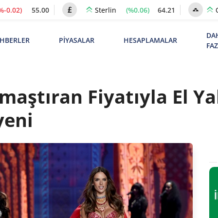
%-0.02)
55.00
(%0.06)
64.21
Sterlin
DA
HBERLER
PİYASALAR
HESAPLAMALAR
FA
Kamaştıran Fiyatıyla El 
yeni