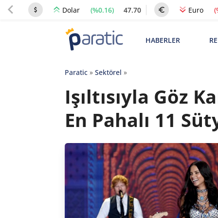
(%0.16)
47.70
(
Dolar
Euro
HABERLER
RE
Paratic
»
Sektörel
»
Işıltısıyla Göz 
En Pahalı 11 Süt