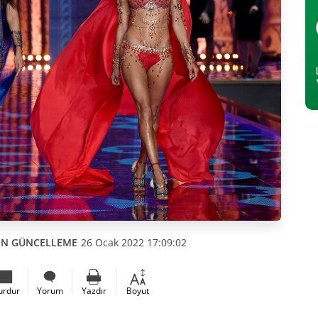
N GÜNCELLEME
26 Ocak 2022 17:09:02
urdur
Yorum
Yazdır
Boyut