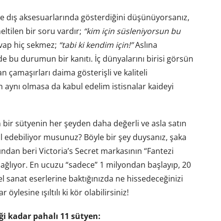
e dış aksesuarlarında gösterdiğini düşünüyorsanız,
eltilen bir soru vardır;
“kim için süsleniyorsun bu
evap hiç sekmez;
“tabi ki kendim için!”
Aslına
de bu durumun bir kanıtı. İç dünyalarını birisi görsün
n çamaşırları daima gösterişli ve kaliteli
 aynı olmasa da kabul edelim istisnalar kaideyi
 bir sütyenin her şeyden daha değerli ve asla satın
al edebiliyor musunuz? Böyle bir şey duysanız, şaka
ndan beri Victoria’s Secret markasının “Fantezi
ağlıyor. En ucuzu “sadece” 1 milyondan başlayıp, 20
anat eserlerine baktığınızda ne hissedeceğinizi
ylesine ışıltılı ki kör olabilirsiniz!
 kadar pahalı 11 sütyen: