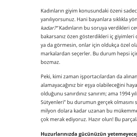
Kadınların giyim konusundaki özeni sadec
yanılıyorsunuz. Hani bayanlara sıklıkla yön
kadar?”
Kadınların bu soruya verdikleri c
bakarsanız özen gösterdikleri iç giyimleri 
ya da görmesin, onlar için oldukça özel ola
markalardan seçerler. Bu durum hepsi için
bozmaz.
Peki, kimi zaman işportacılardan da alınan
alamayacağınız bir eşya olabileceğini hay
olduğunu sanırdınız sanırım; ama 1994 yılı
Sütyenleri” bu durumun gerçek olmasını s
milyon dolara kadar uzanan bu mükemmel s
çok merak ediyoruz. Hazır olun! Bu parçalar ö
Huzurlarınızda gücünüzün yetemeyeceği