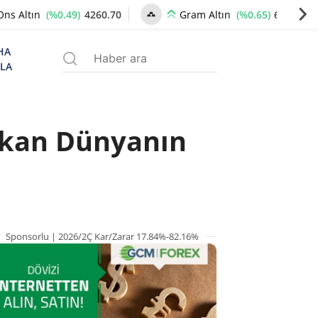
(%0.49)
4260.70
(%0.65)
6534.99
Ons Altın
Gram Altın
HA
ZLA
Yakan Dünyanın
Sponsorlu | 2026/2Ç Kar/Zarar 17.84%-82.16%