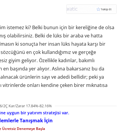
kim istemez ki? Belki bunun için bir kereliğine de olsa
ış olabilirsiniz. Belki de lüks bir araba ve hatta
masın ki sonuçta her insan lüks hayata karşı bir
ks sözcüğünü en çok kullandığımız ve gerçeğe
 giyim geliyor. Özellikle kadınlar, bakımlı
in en başında yer alıyor. Aslına bakarsanız bu da
lınacak ürünlerin sayı ve adedi bellidir; peki ya
cı vitrinlerde onları kendine çeken birer mıknatısa
6/2Ç Kar/Zarar 17.84%-82.16%
e uygun bir yatırım stratejisi var.
şlemlerle Tanışmak İçin
le Ücretsiz Denemeye Başla