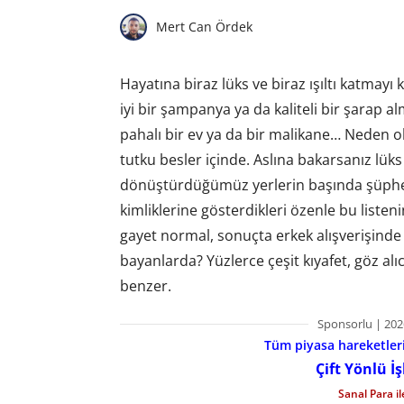
Mert Can Ördek
Hayatına biraz lüks ve biraz ışıltı katmayı 
iyi bir şampanya ya da kaliteli bir şarap alm
pahalı bir ev ya da bir malikane… Neden ol
tutku besler içinde. Aslına bakarsanız lü
dönüştürdüğümüz yerlerin başında şüphesiz
kimliklerine gösterdikleri özenle bu listen
gayet normal, sonuçta erkek alışverişinde a
bayanlarda? Yüzlerce çeşit kıyafet, göz alı
benzer.
Sponsorlu | 202
Tüm piyasa hareketlerin
Çift Yönlü İ
Sanal Para i