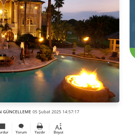
N GÜNCELLEME
05 Şubat 2025 14:57:17
urdur
Yorum
Yazdır
Boyut