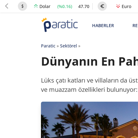
(%0.16)
47.70
Dolar
Euro
HABERLER
RE
Paratic
»
Sektörel
»
Dünyanın En Pah
Lüks çatı katları ve villaların da 
ve muazzam özellikleri bulunuyor: