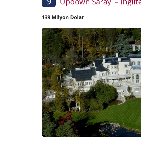
9
Updown Sarayı – İngilt
139 Milyon Dolar