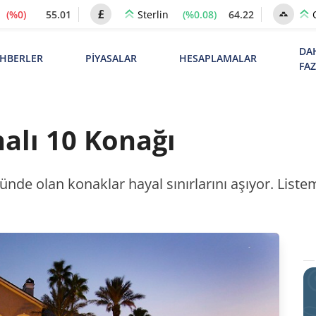
(%0)
55.01
(%0.08)
64.22
Sterlin
DA
HBERLER
PİYASALAR
HESAPLAMALAR
FA
alı 10 Konağı
üstünde olan konaklar hayal sınırlarını aşıyor. Lis