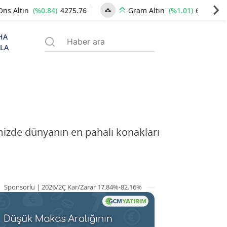
(%0.84)
4275.76
(%1.01)
6557.96
Ons Altın
Gram Altın
HA
ZLA
temizde dünyanın en pahalı konakları
Sponsorlu | 2026/2Ç Kar/Zarar 17.84%-82.16%