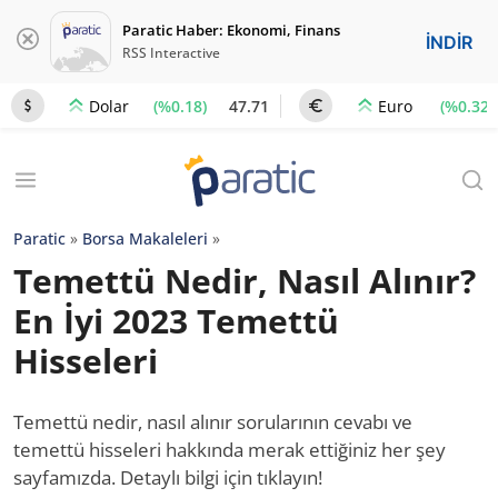
Paratic Haber: Ekonomi, Finans
İNDİR
RSS Interactive
(%0.18)
47.71
(%0.32)
Dolar
Euro
Paratic
»
Borsa Makaleleri
»
Temettü Nedir, Nasıl Alınır?
En İyi 2023 Temettü
Hisseleri
Temettü nedir, nasıl alınır sorularının cevabı ve
temettü hisseleri hakkında merak ettiğiniz her şey
sayfamızda. Detaylı bilgi için tıklayın!