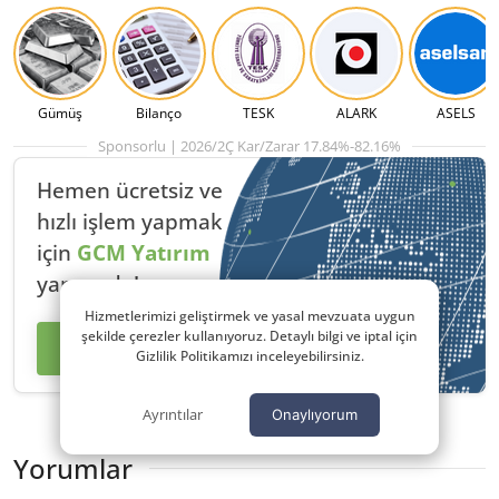
Gümüş
Bilanço
TESK
ALARK
ASELS
Sponsorlu | 2026/2Ç Kar/Zarar 17.84%-82.16%
Hemen ücretsiz ve
hızlı
işlem yapmak
için
GCM Yatırım
yanınızda!
Hizmetlerimizi geliştirmek ve yasal mevzuata uygun
şekilde çerezler kullanıyoruz. Detaylı bilgi ve iptal için
İşlem Yap
Gizlilik Politikamızı inceleyebilirsiniz.
Ayrıntılar
Onaylıyorum
Yorumlar