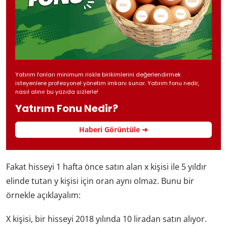
Yatırım fonları minimum riskle birikimlerini değerlendirmek
isteyenlere profesyonel yönetim imkanı sunar. Yatırım fonu nedir,
nasıl alınır bu yazıda sizlerle!
Yatırım Fonu Nedir?
Haberi Görüntüle ➜
Fakat hisseyi 1 hafta önce satın alan x kişisi ile 5 yıldır
elinde tutan y kişisi için oran aynı olmaz. Bunu bir
örnekle açıklayalım:
X kişisi, bir hisseyi 2018 yılında 10 liradan satın alıyor.