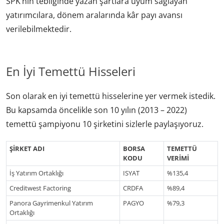
SPK’nin tebliğinde yazan şartlara uyum sağlayan
yatırımcılara, dönem aralarında kâr payı avansı
verilebilmektedir.
En İyi Temettü Hisseleri
Son olarak en iyi temettü hisselerine yer vermek istedik.
Bu kapsamda öncelikle son 10 yılın (2013 – 2022)
temettü şampiyonu 10 şirketini sizlerle paylaşıyoruz.
ŞİRKET ADI
BORSA
TEMETTÜ
KODU
VERİMİ
İş Yatırım Ortaklığı
ISYAT
%135,4
Creditwest Factoring
CRDFA
%89,4
Panora Gayrimenkul Yatırım
PAGYO
%79,3
Ortaklığı