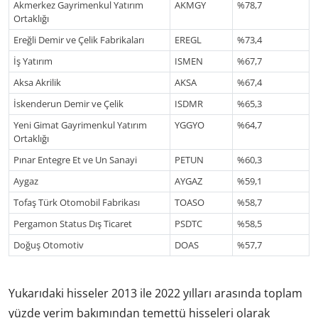
Akmerkez Gayrimenkul Yatırım
AKMGY
%78,7
Ortaklığı
Ereğli Demir ve Çelik Fabrikaları
EREGL
%73,4
İş Yatırım
ISMEN
%67,7
Aksa Akrilik
AKSA
%67,4
İskenderun Demir ve Çelik
ISDMR
%65,3
Yeni Gimat Gayrimenkul Yatırım
YGGYO
%64,7
Ortaklığı
Pınar Entegre Et ve Un Sanayi
PETUN
%60,3
Aygaz
AYGAZ
%59,1
Tofaş Türk Otomobil Fabrikası
TOASO
%58,7
Pergamon Status Dış Ticaret
PSDTC
%58,5
Doğuş Otomotiv
DOAS
%57,7
Yukarıdaki hisseler 2013 ile 2022 yılları arasında toplam
yüzde verim bakımından temettü hisseleri olarak