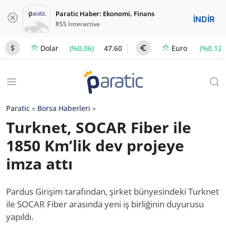
Paratic Haber: Ekonomi, Finans
İNDİR
RSS Interactive
(%0.06)
47.60
(%0.12)
Dolar
Euro
Paratic
»
Borsa Haberleri
»
Turknet, SOCAR Fiber ile
1850 Km’lik dev projeye
imza attı
Pardus Girişim tarafından, şirket bünyesindeki Turknet
ile SOCAR Fiber arasında yeni iş birliğinin duyurusu
yapıldı.