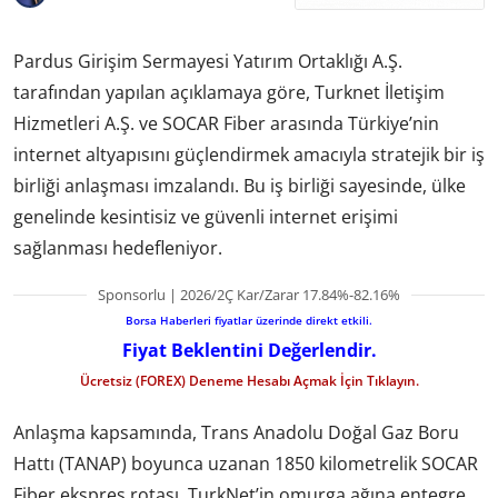
Pardus Girişim Sermayesi Yatırım Ortaklığı A.Ş.
tarafından yapılan açıklamaya göre, Turknet İletişim
Hizmetleri A.Ş. ve SOCAR Fiber arasında Türkiye’nin
internet altyapısını güçlendirmek amacıyla stratejik bir iş
birliği anlaşması imzalandı. Bu iş birliği sayesinde, ülke
genelinde kesintisiz ve güvenli internet erişimi
sağlanması hedefleniyor.
Sponsorlu | 2026/2Ç Kar/Zarar 17.84%-82.16%
Borsa Haberleri fiyatlar üzerinde direkt etkili.
Fiyat Beklentini Değerlendir.
Ücretsiz (FOREX) Deneme Hesabı Açmak İçin Tıklayın.
Anlaşma kapsamında, Trans Anadolu Doğal Gaz Boru
Hattı (TANAP) boyunca uzanan 1850 kilometrelik SOCAR
Fiber ekspres rotası, TurkNet’in omurga ağına entegre