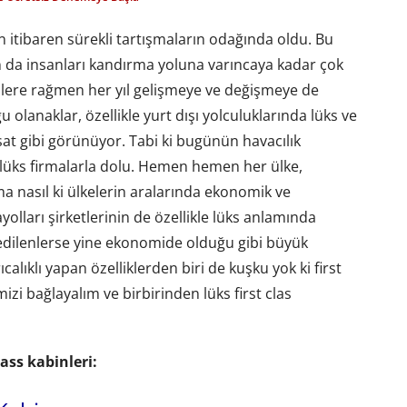
en itibaren sürekli tartışmaların odağında oldu. Bu
n da insanları kandırma yoluna varıncaya kadar çok
ntilere rağmen her yıl gelişmeye ve değişmeye de
 olanaklar, özellikle yurt dışı yolculuklarında lüks ve
at gibi görünüyor. Tabi ki bugünün havacılık
 lüks firmalarla dolu. Hemen hemen her ülke,
ma nasıl ki ülkelerin aralarında ekonomik ve
ayolları şirketlerinin de özellikle lüks anlamında
ih edilenlerse yine ekonomide olduğu gibi büyük
ıcalıklı yapan özelliklerden biri de kuşku yok ki first
izi bağlayalım ve birbirinden lüks first clas
ass kabinleri: