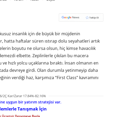
şkusuz insanlık için de büyük bir müjdenin
 hatta haftalar süren ıstırap dolu seyahatleri artık
lerin boyutu ne olursa olsun, hiç kimse havacılık
demezdi elbette. Zeplinlerle çıkılan bu macera
u ve hızlı yolcu uçaklarına bıraktı. İnsan olmanın en
oktada devreye girdi. Olan durumla yetinmeyip daha
inin verdiği haz, karşımıza “First Class” kavramını
6/2Ç Kar/Zarar 17.84%-82.16%
e uygun bir yatırım stratejisi var.
şlemlerle Tanışmak İçin
le Ücretsiz Denemeye Başla