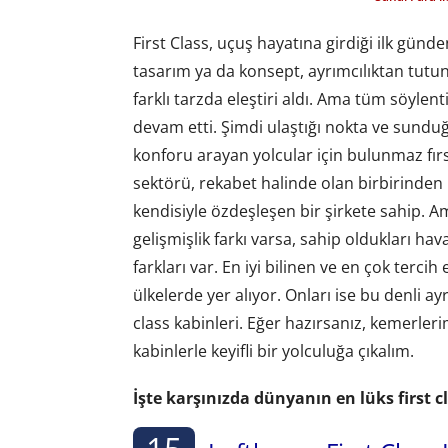
First Class, uçuş hayatına girdiği ilk günd
tasarım ya da konsept, ayrımcılıktan tutu
farklı tarzda eleştiri aldı. Ama tüm söyle
devam etti. Şimdi ulaştığı nokta ve sunduğu
konforu arayan yolcular için bulunmaz fırs
sektörü, rekabet halinde olan birbirinden
kendisiyle özdeşleşen bir şirkete sahip. A
gelişmişlik farkı varsa, sahip oldukları hav
farkları var. En iyi bilinen ve en çok terc
ülkelerde yer alıyor. Onları ise bu denli ayr
class kabinleri. Eğer hazırsanız, kemerlerim
kabinlerle keyifli bir yolculuğa çıkalım.
İşte karşınızda dünyanın en lüks first cl