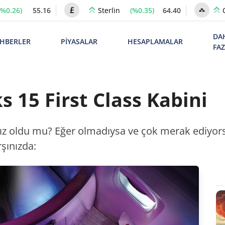
(%0.26)
55.16
(%0.35)
64.40
Sterlin
DA
HBERLER
PİYASALAR
HESAPLAMALAR
FA
 15 First Class Kabini
ız oldu mu? Eğer olmadıysa ve çok merak ediyorsa
şınızda: