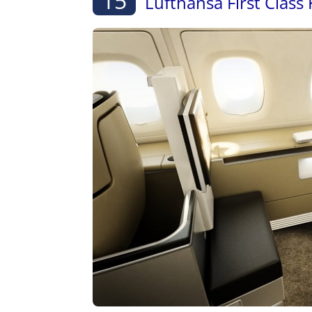
15
Lufthansa First Class