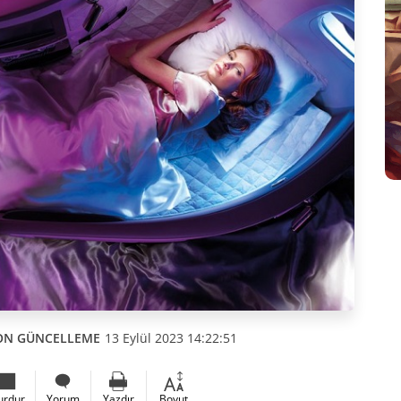
ON GÜNCELLEME
13 Eylül 2023 14:22:51
urdur
Yorum
Yazdır
Boyut