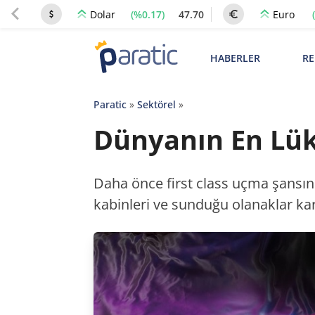
(%0.17)
47.70
Dolar
Euro
HABERLER
RE
Paratic
»
Sektörel
»
Dünyanın En Lüks
Daha önce first class uçma şansın
kabinleri ve sunduğu olanaklar kar