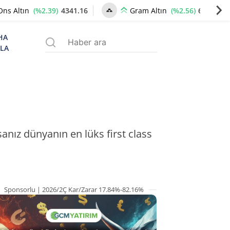
(%2.39)
4341.16
(%2.56)
6658.67
Ons Altın
Gram Altın
HA
ZLA
nız dünyanın en lüks first class
Sponsorlu | 2026/2Ç Kar/Zarar 17.84%-82.16%