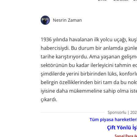
Nesrin Zaman
1936 yılında havalanan ilk yolcu uçağı, ku
habercisiydi. Bu durum bir anlamda günler,
tarihe karıştırıyordu. Ama yaşanan gelişme
sektörünün bu kadar ilerleyicini tahmin e
şimdilerde yerini birbirinden lüks, konforl
belirgin özelliklerinden biri tam da bu n
iyisine daha mükemmeline sahip olma isteğ
çıkardı.
Sponsorlu | 202
Tüm piyasa hareketlerin
Çift Yönlü İ
Sanal Para i