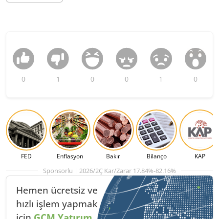
0
1
0
0
1
0
FED
Enflasyon
Bakır
Bilanço
KAP
Sponsorlu | 2026/2Ç Kar/Zarar 17.84%-82.16%
Hemen ücretsiz ve
hızlı
işlem yapmak
için
GCM Yatırım