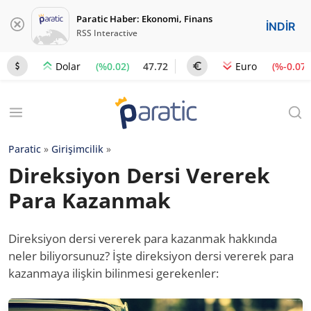
Paratic Haber: Ekonomi, Finans
İNDİR
RSS Interactive
(%0.02)
47.72
(%-0.07)
Dolar
Euro
Paratic
»
Girişimcilik
»
Direksiyon Dersi Vererek
Para Kazanmak
Direksiyon dersi vererek para kazanmak hakkında
neler biliyorsunuz? İşte direksiyon dersi vererek para
kazanmaya ilişkin bilinmesi gerekenler: