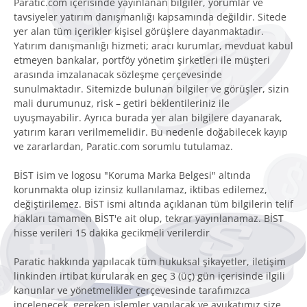
Paratic.com içerisinde yayınlanan bilgiler, yorumlar ve
tavsiyeler yatırım danışmanlığı kapsamında değildir. Sitede
yer alan tüm içerikler kişisel görüşlere dayanmaktadır.
Yatırım danışmanlığı hizmeti; aracı kurumlar, mevduat kabul
etmeyen bankalar, portföy yönetim şirketleri ile müşteri
arasında imzalanacak sözleşme çerçevesinde
sunulmaktadır. Sitemizde bulunan bilgiler ve görüşler, sizin
mali durumunuz, risk – getiri beklentileriniz ile
uyuşmayabilir. Ayrıca burada yer alan bilgilere dayanarak,
yatırım kararı verilmemelidir. Bu nedenle doğabilecek kayıp
ve zararlardan, Paratic.com sorumlu tutulamaz.
BİST isim ve logosu "Koruma Marka Belgesi" altında
korunmakta olup izinsiz kullanılamaz, iktibas edilemez,
değiştirilemez. BİST ismi altında açıklanan tüm bilgilerin telif
hakları tamamen BİST'e ait olup, tekrar yayınlanamaz. BİST
hisse verileri 15 dakika gecikmeli verilerdir
Paratic hakkında yapılacak tüm hukuksal şikayetler, iletişim
linkinden irtibat kurularak en geç 3 (üç) gün içerisinde ilgili
kanunlar ve yönetmelikler çerçevesinde tarafımızca
incelenecek, gereken işlemler yapılacak ve avukatımız size