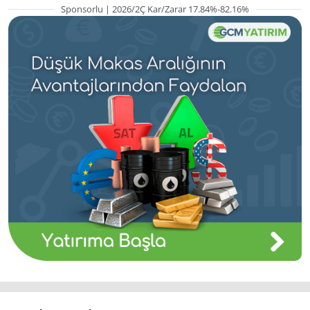
Sponsorlu | 2026/2Ç Kar/Zarar 17.84%-82.16%