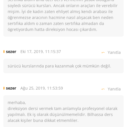
soyledı sürücü kursları. Ancak onların araçları ile verebilir
mişim. İyi de kadın zaten ehliyet almış kendı arabası ile
öğrenmezse aracının hacmine nasıl alışacak ben neden
sertıfıka aldım o zaman zaten sertıfıka almadan da
ögretiyordum hatta direksiyon hocası çıkardım.
Eki 17, 2019, 11:15:37
sezer
Yanıtla
sürücü kurslarında para kazanmak çok mümkün değil.
Ağu 25, 2019, 11:53:59
sezer
Yanıtla
merhaba,
direksiyon dersi vermek tam anlamıyla profesyonel olarak
yapılmalı. Ek iş olarak düşünülmemelidir. Bilhassa ders
alacak kişiler buna dikkat etmemliler.