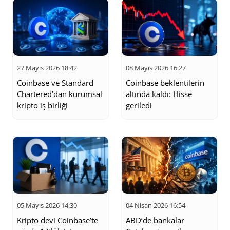
para dünyasına yeni adım atanlar için önemli bir kaynak olmayı
hedeflemektedir. Coinbase Borsası ile ilgili en güncel bilgileri ve
uzman analizlerini tek bir platformda bulmak isteyenler için
kapsamlı bir rehber sunmaktadır.
27 Mayıs 2026 18:42
08 Mayıs 2026 16:27
Coinbase ve Standard
Coinbase beklentilerin
Chartered’dan kurumsal
altında kaldı: Hisse
kripto iş birliği
geriledi
05 Mayıs 2026 14:30
04 Nisan 2026 16:54
Kripto devi Coinbase’te
ABD’de bankalar