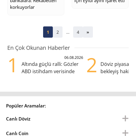
için Eylül ayını işaret etti
bankalara: Rekabetten
korkuyorlar
1
2
…
4
»
En Çok Okunan Haberler
1
2
06.08.2026
Altında güçlü ralli: Gözler
Döviz piyasalar
ABD istihdam verisinde
bekleyiş hakim:
pozisyondan kaç
Popüler Aramalar:
Canlı Döviz
Canlı Coin