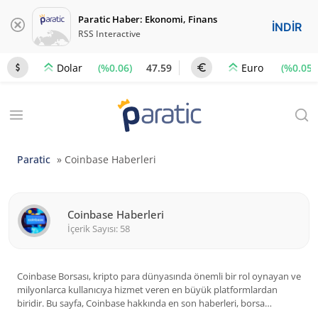
Paratic Haber: Ekonomi, Finans
İNDİR
RSS Interactive
(%0.06)
47.59
(%0.05)
Dolar
Euro
Paratic
»
Coinbase Haberleri
Coinbase Haberleri
İçerik Sayısı: 58
Coinbase Borsası, kripto para dünyasında önemli bir rol oynayan ve
milyonlarca kullanıcıya hizmet veren en büyük platformlardan
biridir. Bu sayfa, Coinbase hakkında en son haberleri, borsa
üzerinde listelenen yeni kripto para birimlerini, kullanıcılar için