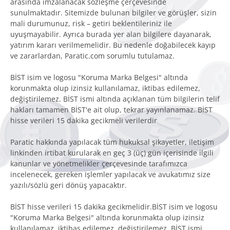
arasında imzalanacak sözleşme çerçevesinde
sunulmaktadır. Sitemizde bulunan bilgiler ve görüşler, sizin
mali durumunuz, risk – getiri beklentileriniz ile
uyuşmayabilir. Ayrıca burada yer alan bilgilere dayanarak,
yatırım kararı verilmemelidir. Bu nedenle doğabilecek kayıp
ve zararlardan, Paratic.com sorumlu tutulamaz.
BİST isim ve logosu "Koruma Marka Belgesi" altında
korunmakta olup izinsiz kullanılamaz, iktibas edilemez,
değiştirilemez. BİST ismi altında açıklanan tüm bilgilerin telif
hakları tamamen BİST'e ait olup, tekrar yayınlanamaz. BİST
hisse verileri 15 dakika gecikmeli verilerdir
Paratic hakkında yapılacak tüm hukuksal şikayetler, iletişim
linkinden irtibat kurularak en geç 3 (üç) gün içerisinde ilgili
kanunlar ve yönetmelikler çerçevesinde tarafımızca
incelenecek, gereken işlemler yapılacak ve avukatımız size
yazılı/sözlü geri dönüş yapacaktır.
BİST hisse verileri 15 dakika gecikmelidir.BİST isim ve logosu
"Koruma Marka Belgesi" altında korunmakta olup izinsiz
kullanılamaz, iktibas edilemez, değiştirilemez. BİST ismi