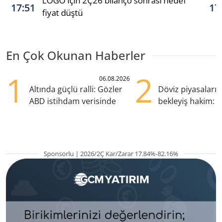
LOGO için 2Ç26 bilanço sonrası hedef
17:51
17
fiyat düştü
En Çok Okunan Haberler
1
2
06.08.2026
Altında güçlü ralli: Gözler
Döviz piyasaları
ABD istihdam verisinde
bekleyiş hakim: Y
pozisyondan kaçı
Sponsorlu | 2026/2Ç Kar/Zarar 17.84%-82.16%