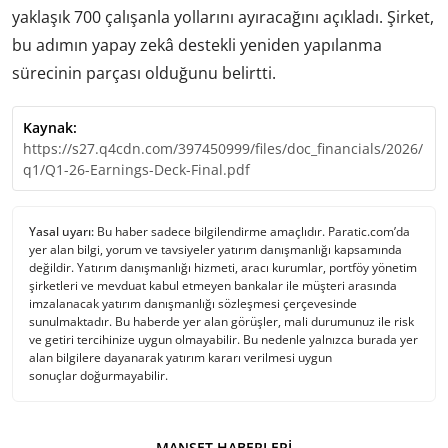
yaklaşık 700 çalışanla yollarını ayıracağını açıkladı. Şirket,
bu adımın yapay zekâ destekli yeniden yapılanma
sürecinin parçası olduğunu belirtti.
Kaynak:
https://s27.q4cdn.com/397450999/files/doc_financials/2026/
q1/Q1-26-Earnings-Deck-Final.pdf
Yasal uyarı:
Bu haber sadece bilgilendirme amaçlıdır. Paratic.com’da
yer alan bilgi, yorum ve tavsiyeler yatırım danışmanlığı kapsamında
değildir. Yatırım danışmanlığı hizmeti, aracı kurumlar, portföy yönetim
şirketleri ve mevduat kabul etmeyen bankalar ile müşteri arasında
imzalanacak yatırım danışmanlığı sözleşmesi çerçevesinde
sunulmaktadır. Bu haberde yer alan görüşler, mali durumunuz ile risk
ve getiri tercihinize uygun olmayabilir. Bu nedenle yalnızca burada yer
alan bilgilere dayanarak yatırım kararı verilmesi uygun
sonuçlar doğurmayabilir.
MANŞET HABERLERI