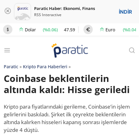
Paratic Haber: Ekonomi, Finans
İNDİR
RSS Interactive
(%0.06)
47.59
(%0.04)
Dolar
Euro
Paratic
»
Kripto Para Haberleri
»
Coinbase beklentilerin
altında kaldı: Hisse geriledi
Kripto para fiyatlarındaki gerileme, Coinbase’in işlem
gelirlerini baskıladı. Şirket ilk çeyrekte beklentilerin
altında kalırken hisseleri kapanış sonrası işlemlerde
yüzde 4 düştü.