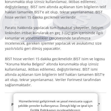
korunmakta olup izinsiz kullanılamaz, iktibas edilemez,
değiştirilemez. BİST ismi altında açıklanan tüm bilgilerin telif
hakları tamamen BİST'e ait olup, tekrar yayınlanamaz. BİST
hisse verileri 15 dakika gecikmeli verilerdir
Paratic hakkında yapılacak tüm hukuksal şikayetler, iletişim
linkinden irtibat kurularak en geç 3 (üç) gün içerisinde ilgili
kanunlar ve yönetmelikler çerçevesinde tarafımızca
incelenecek, gereken işlemler yapılacak ve avukatımız size
yazılı/sözlü geri dönüş yapacaktır.
BİST hisse verileri 15 dakika gecikmelidir.BİST isim ve logosu
"Koruma Marka Belgesi" altında korunmakta olup izinsiz
kullanılamaz, iktibas edilemez, değiştirilemez. BİST ismi
altında açıklanan tüm bilgilerin telif hakları tamamen BİST'e
ait olup, tekrar yayınlanamaz. Veriler ForInvest tarafından
sağlanmaktadır.
© 2014 - 2026 Tüm hakları saklıdır.
Hizmetlerimizi geliştirmek ve yasal mevzuata uygun
Paratic.com, bir
"RSS Interactive Bilişim Tic. Ltd. Şti."
şekilde çerezler kullanıyoruz. Detaylı bilgi ve iptal için
iştirakidir.
Gizlilik Politikamızı inceleyebilirsiniz.