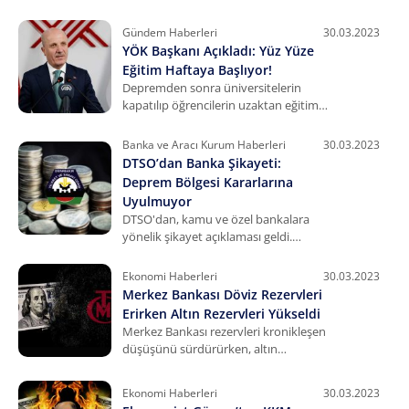
açıklamalarda bulunan Bakan Kurum,
hasar tespit çalışmalarının 8 ilde
Gündem Haberleri
30.03.2023
tamamlandığını paylaştı.
YÖK Başkanı Açıkladı: Yüz Yüze
Eğitim Haftaya Başlıyor!
Depremden sonra üniversitelerin
kapatılıp öğrencilerin uzaktan eğitime
geçmesi kararında esneklik gösterildi.
YÖK Başkanı, yüz yüze eğitim için
Banka ve Aracı Kurum Haberleri
30.03.2023
tarihi açıkladı.
DTSO’dan Banka Şikayeti:
Deprem Bölgesi Kararlarına
Uyulmuyor
DTSO'dan, kamu ve özel bankalara
yönelik şikayet açıklaması geldi.
Deprem bölgesindeki borçların
erteleneceğine ilişkin kararın
Ekonomi Haberleri
30.03.2023
uygulanmadığı ileri sürüldü.
Merkez Bankası Döviz Rezervleri
Erirken Altın Rezervleri Yükseldi
Merkez Bankası rezervleri kronikleşen
düşüşünü sürdürürken, altın
rezervlerinde tablo pozitif oldu.
Bankanın toplam rezervi eridi, altın
Ekonomi Haberleri
30.03.2023
rezervleri artışı sürdürdü.