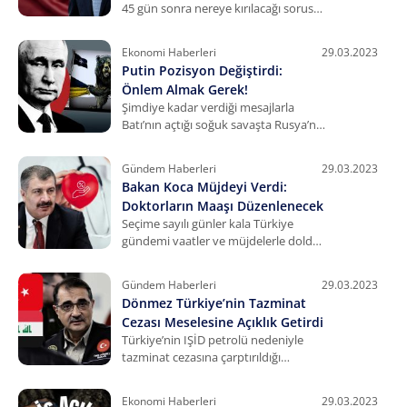
45 gün sonra nereye kırılacağı sorusu
yanıt buldu. İYİ Parti’den Yılmaz,
sandıktan çıkacak ekonomi
Ekonomi Haberleri
29.03.2023
politikalarını paylaştı.
Putin Pozisyon Değiştirdi:
Önlem Almak Gerek!
Şimdiye kadar verdiği mesajlarla
Batı’nın açtığı soğuk savaşta Rusya’nın
ayakta olduğu izlenimini uyandıran
Putin, Rus ekonomisi için pozisyon
Gündem Haberleri
29.03.2023
değişikliği sinyali verdi.
Bakan Koca Müjdeyi Verdi:
Doktorların Maaşı Düzenlenecek
Seçime sayılı günler kala Türkiye
gündemi vaatler ve müjdelerle doldu.
Son gelen haberde Sağlık Bakanı,
hekimlerin maaş düzenlemesine
Gündem Haberleri
29.03.2023
ilişkin duyuruda bulundu.
Dönmez Türkiye’nin Tazminat
Cezası Meselesine Açıklık Getirdi
Türkiye’nin IŞİD petrolü nedeniyle
tazminat cezasına çarptırıldığı
iddialarına açıklık getiren Dönmez,
bazı yaptırımların söz konusu
Ekonomi Haberleri
29.03.2023