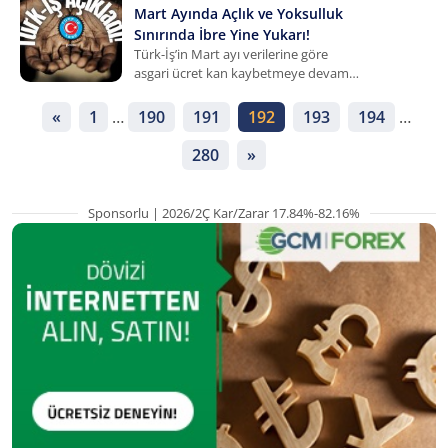
olduğunu söyleyerek açıklamalarda
Mart Ayında Açlık ve Yoksulluk
bulundu.
Sınırında İbre Yine Yukarı!
Türk-İş’in Mart ayı verilerine göre
asgari ücret kan kaybetmeye devam
ediyor. Enflasyonist baskıyı
kıramayan Türkiye’de açlık ve
«
1
…
190
191
192
193
194
…
yoksulluk sınırı bu ay da artışı
sürdürdü.
280
»
Sponsorlu | 2026/2Ç Kar/Zarar 17.84%-82.16%