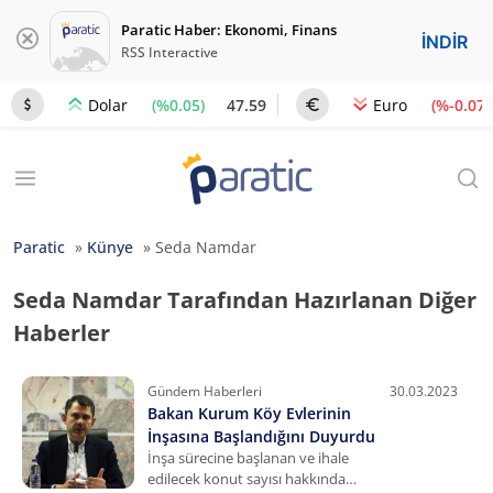
Paratic Haber: Ekonomi, Finans
İNDİR
RSS Interactive
(%0.05)
47.59
(%-0.07)
Dolar
Euro
Paratic
»
Künye
»
Seda Namdar
Seda Namdar Tarafından Hazırlanan Diğer
Haberler
Gündem Haberleri
30.03.2023
Bakan Kurum Köy Evlerinin
İnşasına Başlandığını Duyurdu
İnşa sürecine başlanan ve ihale
edilecek konut sayısı hakkında