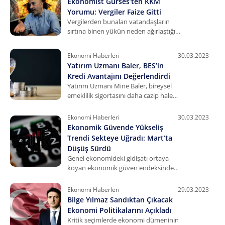
Ekonomist Gürses’ten KKM
Yorumu: Vergiler Faize Gitti
Vergilerden bunalan vatandaşların
sırtına binen yükün neden ağırlaştığı
Ekonomist Uğur Gürses’in çıkışıyla
yanıt buldu. Gürses, KKM hesaplarına
Ekonomi Haberleri
30.03.2023
giden vergi miktarını ortaya koydu.
Yatırım Uzmanı Baler, BES’in
Kredi Avantajını Değerlendirdi
Yatırım Uzmanı Mine Baler, bireysel
emeklilik sigortasını daha cazip hale
getirmek için alınan kredi kararının
içeriği ve detayları hakkında bilgi
Ekonomi Haberleri
30.03.2023
verdi.
Ekonomik Güvende Yükseliş
Trendi Sekteye Uğradı: Mart’ta
Düşüş Sürdü
Genel ekonomideki gidişatı ortaya
koyan ekonomik güven endeksinde
yön aşağıyı gösterdi. 2023’e güçlü bir
yükselişle giriş yapan endeks, yılın
Ekonomi Haberleri
29.03.2023
üçüncü ayında ivmesini kaybetti.
Bilge Yılmaz Sandıktan Çıkacak
Ekonomi Politikalarını Açıkladı
Kritik seçimlerde ekonomi dümeninin