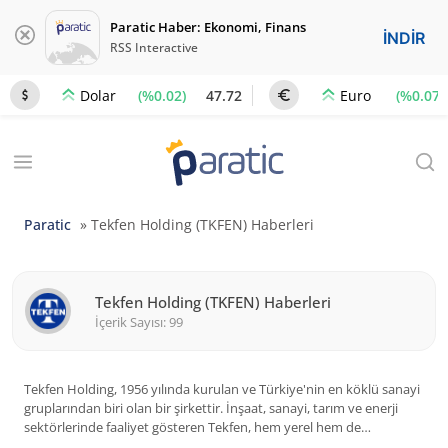
Paratic Haber: Ekonomi, Finans
İNDİR
RSS Interactive
(%0.02)
47.72
(%0.07)
Dolar
Euro
Paratic
»
Tekfen Holding (TKFEN) Haberleri
Tekfen Holding (TKFEN) Haberleri
İçerik Sayısı: 99
Tekfen Holding, 1956 yılında kurulan ve Türkiye'nin en köklü sanayi
gruplarından biri olan bir şirkettir. İnşaat, sanayi, tarım ve enerji
sektörlerinde faaliyet gösteren Tekfen, hem yerel hem de
uluslararası pazarda önemli bir oyuncu olma özelliği taşımaktadır.