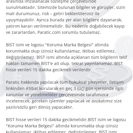
arasında imzalanacak sözleşme çerçevesinde
sunulmaktadır. Sitemizde bulunan bilgiler ve görüşler, sizin
mali durumunuz, risk – getiri beklentileriniz ile
uyuşmayabilir. Ayrıca burada yer alan bilgilere dayanarak,
yatırım kararı verilmemelidir. Bu nedenle doğabilecek kayıp
ve zararlardan, Paratic.com sorumlu tutulamaz.
BİST isim ve logosu "Koruma Marka Belgesi" altında
korunmakta olup izinsiz kullanılamaz, iktibas edilemez,
değiştirilemez. BİST ismi altında açıklanan tüm bilgilerin telif
hakları tamamen BİST'e ait olup, tekrar yayınlanamaz. BİST
hisse verileri 15 dakika gecikmeli verilerdir
Paratic hakkında yapılacak tüm hukuksal şikayetler, iletişim
linkinden irtibat kurularak en geç 3 (üç) gün içerisinde ilgili
kanunlar ve yönetmelikler çerçevesinde tarafımızca
incelenecek, gereken işlemler yapılacak ve avukatımız size
yazılı/sözlü geri dönüş yapacaktır.
BİST hisse verileri 15 dakika gecikmelidir.BİST isim ve logosu
"Koruma Marka Belgesi" altında korunmakta olup izinsiz
kullanılamaz, iktibas edilemez, değiştirilemez. BİST ismi