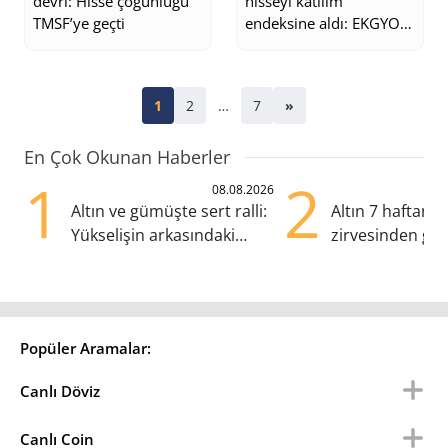
devri: Hisse çoğunluğu
hisseyi katılım
TMSF’ye geçti
endeksine aldı: EKGYO
listede
1
2
…
7
»
En Çok Okunan Haberler
1
2
08.08.2026
Altın ve gümüşte sert ralli:
Altın 7 haftanın
Yükselişin arkasındaki
zirvesinden geri
kritik etkenler
Gözler ABD en
Popüler Aramalar:
Canlı Döviz
Canlı Coin