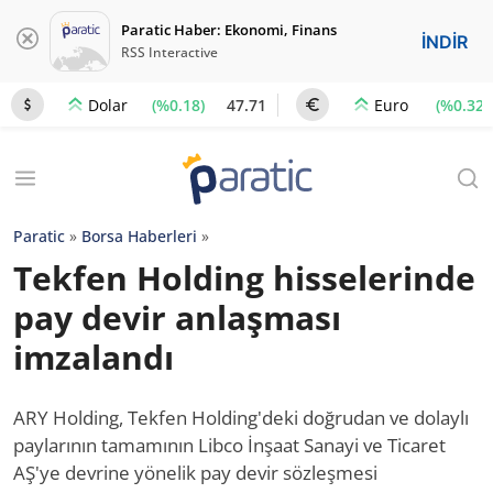
Paratic Haber: Ekonomi, Finans
İNDİR
RSS Interactive
(%0.18)
47.71
(%0.32)
Dolar
Euro
Paratic
»
Borsa Haberleri
»
Tekfen Holding hisselerinde
pay devir anlaşması
imzalandı
ARY Holding, Tekfen Holding'deki doğrudan ve dolaylı
paylarının tamamının Libco İnşaat Sanayi ve Ticaret
AŞ'ye devrine yönelik pay devir sözleşmesi