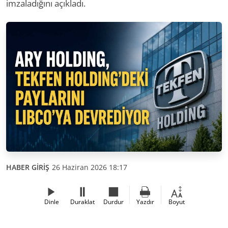
imzaladığını açıkladı.
HABER GİRİŞ
26 Haziran 2026 18:17
Dinle
Duraklat
Durdur
Yazdır
Boyut