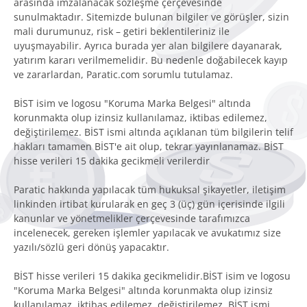
arasında imzalanacak sözleşme çerçevesinde
sunulmaktadır. Sitemizde bulunan bilgiler ve görüşler, sizin
mali durumunuz, risk – getiri beklentileriniz ile
uyuşmayabilir. Ayrıca burada yer alan bilgilere dayanarak,
yatırım kararı verilmemelidir. Bu nedenle doğabilecek kayıp
ve zararlardan, Paratic.com sorumlu tutulamaz.
BİST isim ve logosu "Koruma Marka Belgesi" altında
korunmakta olup izinsiz kullanılamaz, iktibas edilemez,
değiştirilemez. BİST ismi altında açıklanan tüm bilgilerin telif
hakları tamamen BİST'e ait olup, tekrar yayınlanamaz. BİST
hisse verileri 15 dakika gecikmeli verilerdir
Paratic hakkında yapılacak tüm hukuksal şikayetler, iletişim
linkinden irtibat kurularak en geç 3 (üç) gün içerisinde ilgili
kanunlar ve yönetmelikler çerçevesinde tarafımızca
incelenecek, gereken işlemler yapılacak ve avukatımız size
yazılı/sözlü geri dönüş yapacaktır.
BİST hisse verileri 15 dakika gecikmelidir.BİST isim ve logosu
"Koruma Marka Belgesi" altında korunmakta olup izinsiz
kullanılamaz, iktibas edilemez, değiştirilemez. BİST ismi