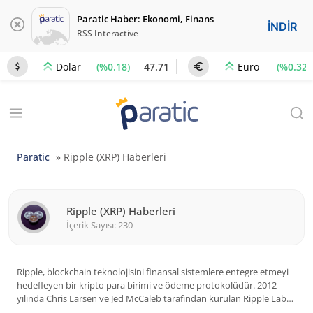
Paratic Haber: Ekonomi, Finans
İNDİR
RSS Interactive
(%0.18)
47.71
(%0.32)
Dolar
Euro
Paratic
»
Ripple (XRP) Haberleri
Ripple (XRP) Haberleri
İçerik Sayısı: 230
Ripple, blockchain teknolojisini finansal sistemlere entegre etmeyi
hedefleyen bir kripto para birimi ve ödeme protokolüdür. 2012
yılında Chris Larsen ve Jed McCaleb tarafından kurulan Ripple Labs,
finansal kurumlar ve bankalar için sınır ötesi ödeme sistemleri