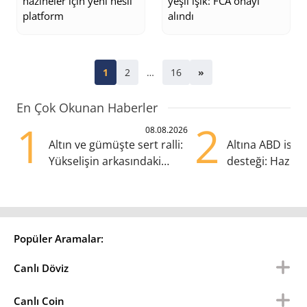
hazineler için yeni nesil
yeşil ışık: FCA onayı
platform
alındı
1
2
…
16
»
En Çok Okunan Haberler
1
2
08.08.2026
Altın ve gümüşte sert ralli:
Altına ABD ist
Yükselişin arkasındaki
desteği: Hazira
kritik etkenler
yana en yüksek
Popüler Aramalar:
Canlı Döviz
Canlı Coin