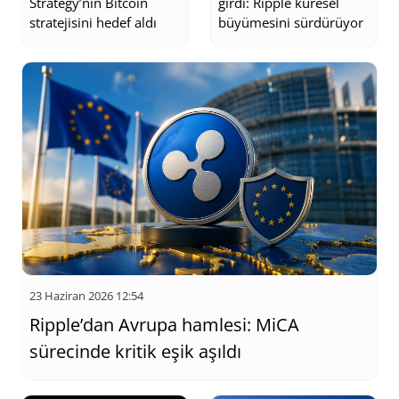
Strategy’nin Bitcoin
girdi: Ripple küresel
bilgiler sunar. Ripple’a dair yapılan son açıklamalar, SEC davası ile
stratejisini hedef aldı
büyümesini sürdürüyor
ilgili gelişmeler ve XRP’nin piyasa performansı hakkında en güncel
veriler burada yer alacaktır. Ayrıca, XRP’nin geleceği hakkında
yapılan tahminler ve analizler, yatırımcıların daha bilinçli kararlar
almasına yardımcı olabilir. Ripple (XRP) yatırımcıları ve bu alandaki
diğer paydaşlar için kritik gelişmeleri anlık olarak takip
edebileceğiniz kapsamlı bir kaynak sağlanmaktadır. XRP'nin
değerini etkileyebilecek tüm faktörler, piyasa beklentileri ve yasal
düzenlemelerle ilgili gelişmeler hakkında ayrıntılı bilgilere buradan
ulaşabilirsiniz.
23 Haziran 2026 12:54
Ripple’dan Avrupa hamlesi: MiCA
sürecinde kritik eşik aşıldı