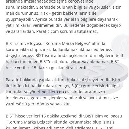
arasında imzalanacak sözleşme çerçevesinde
sunulmaktadır. Sitemizde bulunan bilgiler ve görüşler, sizin
mali durumunuz, risk – getiri beklentileriniz ile
uyuşmayabilir. Ayrıca burada yer alan bilgilere dayanarak,
yatırım kararı verilmemelidir. Bu nedenle doğabilecek kayıp
ve zararlardan, Paratic.com sorumlu tutulamaz.
BİST isim ve logosu "Koruma Marka Belgesi" altında
korunmakta olup izinsiz kullanılamaz, iktibas edilemez,
değiştirilemez. BİST ismi altında açıklanan tüm bilgilerin telif
hakları tamamen BİST'e ait olup, tekrar yayınlanamaz. BİST
hisse verileri 15 dakika gecikmeli verilerdir
Paratic hakkında yapılacak tüm hukuksal şikayetler, iletişim
linkinden irtibat kurularak en geç 3 (üç) gün içerisinde ilgili
kanunlar ve yönetmelikler çerçevesinde tarafımızca
incelenecek, gereken işlemler yapılacak ve avukatımız size
yazılı/sözlü geri dönüş yapacaktır.
BİST hisse verileri 15 dakika gecikmelidir.BİST isim ve logosu
"Koruma Marka Belgesi" altında korunmakta olup izinsiz
kullanılamaz, iktibas edilemez, değiştirilemez. BİST ismi