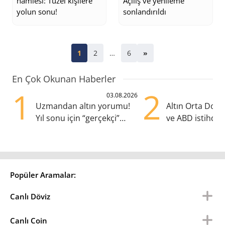
hamlesi: Tüzel kişilere
Açılış ve yenileme
yolun sonu!
sonlandırıldı
1
2
…
6
»
En Çok Okunan Haberler
1
2
03.08.2026
Uzmandan altın yorumu!
Altın Orta Doğu 
Yıl sonu için “gerçekçi”
ve ABD istihda
beklenti ne?
yükselişte
Popüler Aramalar:
Canlı Döviz
Canlı Coin