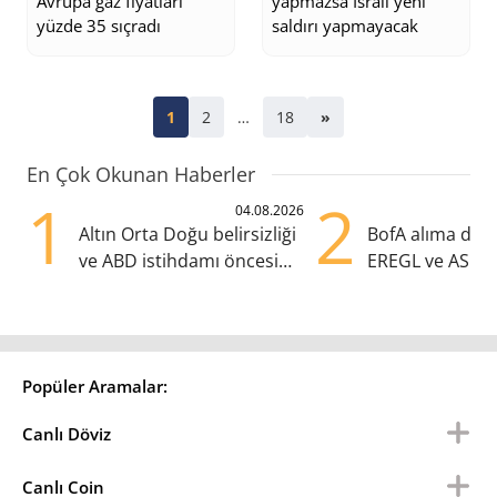
Avrupa gaz fiyatları
yapmazsa İsrail yeni
yüzde 35 sıçradı
saldırı yapmayacak
1
2
…
18
»
En Çok Okunan Haberler
1
2
04.08.2026
Altın Orta Doğu belirsizliği
BofA alıma dön
ve ABD istihdamı öncesi
EREGL ve ASELS
yükselişte
eklendi
Popüler Aramalar:
Canlı Döviz
Canlı Coin