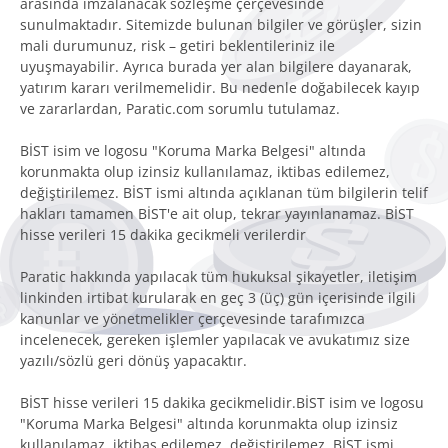
arasında imzalanacak sözleşme çerçevesinde
sunulmaktadır. Sitemizde bulunan bilgiler ve görüşler, sizin
mali durumunuz, risk – getiri beklentileriniz ile
uyuşmayabilir. Ayrıca burada yer alan bilgilere dayanarak,
yatırım kararı verilmemelidir. Bu nedenle doğabilecek kayıp
ve zararlardan, Paratic.com sorumlu tutulamaz.
BİST isim ve logosu "Koruma Marka Belgesi" altında
korunmakta olup izinsiz kullanılamaz, iktibas edilemez,
değiştirilemez. BİST ismi altında açıklanan tüm bilgilerin telif
hakları tamamen BİST'e ait olup, tekrar yayınlanamaz. BİST
hisse verileri 15 dakika gecikmeli verilerdir
Paratic hakkında yapılacak tüm hukuksal şikayetler, iletişim
linkinden irtibat kurularak en geç 3 (üç) gün içerisinde ilgili
kanunlar ve yönetmelikler çerçevesinde tarafımızca
incelenecek, gereken işlemler yapılacak ve avukatımız size
yazılı/sözlü geri dönüş yapacaktır.
BİST hisse verileri 15 dakika gecikmelidir.BİST isim ve logosu
"Koruma Marka Belgesi" altında korunmakta olup izinsiz
kullanılamaz, iktibas edilemez, değiştirilemez. BİST ismi