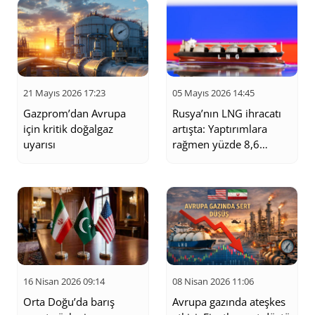
popülaritesi doğalgaz talebini etkilemektedir. Bu tür gelişmeler,
fiyatlarda ve talep tahminlerinde önemli rol oynar. Son olarak,
Türkiye gibi doğalgaz ithalatına bağımlı ülkelerde fiyatlar üzerindeki
etkiler, döviz kuru değişimleri ve uluslararası enerji anlaşmalarıyla
doğrudan ilişkilidir. Türkiye’nin doğalgaz tüketim alışkanlıkları, uzun
vadeli ithalat anlaşmaları ve yeni keşifler, yerel piyasa üzerindeki
etkileri şekillendirir. Bu sayfa, doğalgaz piyasasındaki son dakika
21 Mayıs 2026 17:23
05 Mayıs 2026 14:45
gelişmeleri, fiyat dalgalanmalarını, analizleri ve enerji
politikalarındaki değişiklikleri takip etmek isteyenler için kapsamlı
Gazprom’dan Avrupa
Rusya’nın LNG ihracatı
bir kaynak sunmayı hedefler. Enerji sektörüyle ilgili güncel ve
için kritik doğalgaz
artışta: Yaptırımlara
güvenilir bilgilere kolayca ulaşabileceğiniz bu platform, doğru
uyarısı
rağmen yüzde 8,6
kararlar almanıza katkıda bulunacaktır.
yükseldi
16 Nisan 2026 09:14
08 Nisan 2026 11:06
Orta Doğu’da barış
Avrupa gazında ateşkes