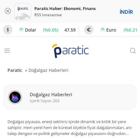
Paratic Haber: Ekonomi, Finans
İNDİR
RSS Interactive
(%0.05)
47.59
(%0.21)
Dolar
Euro
Paratic
»
Doğalgaz Haberleri
Doğalgaz Haberleri
İçerik Sayısı: 263
Doğalgaz piyasası, enerji sektörü içinde dinamik ve kritik bir yere
sahiptir. Hem yerel hem de küresel ölçekte fiyat dalgalanmaları, arz-
talep dengesi ve politik gelişmeler doğalgaz piyasasını doğrudan
etkiler. Bu bağlamda, doğalgaz fiyatlarındaki değişimlere dair en