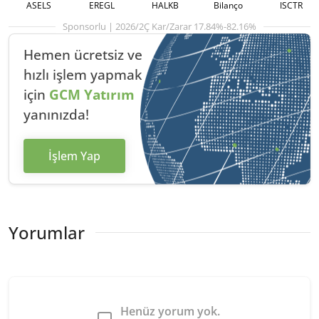
ASELS
EREGL
HALKB
Bilanço
ISCTR
Sponsorlu | 2026/2Ç Kar/Zarar 17.84%-82.16%
Hemen ücretsiz ve
hızlı
işlem yapmak
için
GCM Yatırım
yanınızda!
İşlem Yap
Yorumlar
Henüz yorum yok.