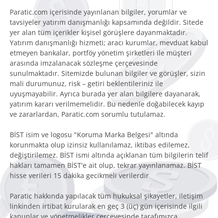
Paratic.com içerisinde yayınlanan bilgiler, yorumlar ve
tavsiyeler yatırım danışmanlığı kapsamında değildir. Sitede
yer alan tüm içerikler kişisel görüşlere dayanmaktadır.
Yatırım danışmanlığı hizmeti; aracı kurumlar, mevduat kabul
etmeyen bankalar, portföy yönetim şirketleri ile müşteri
arasında imzalanacak sözleşme çerçevesinde
sunulmaktadır. Sitemizde bulunan bilgiler ve görüşler, sizin
mali durumunuz, risk – getiri beklentileriniz ile
uyuşmayabilir. Ayrıca burada yer alan bilgilere dayanarak,
yatırım kararı verilmemelidir. Bu nedenle doğabilecek kayıp
ve zararlardan, Paratic.com sorumlu tutulamaz.
BİST isim ve logosu "Koruma Marka Belgesi" altında
korunmakta olup izinsiz kullanılamaz, iktibas edilemez,
değiştirilemez. BİST ismi altında açıklanan tüm bilgilerin telif
hakları tamamen BİST'e ait olup, tekrar yayınlanamaz. BİST
hisse verileri 15 dakika gecikmeli verilerdir
Paratic hakkında yapılacak tüm hukuksal şikayetler, iletişim
linkinden irtibat kurularak en geç 3 (üç) gün içerisinde ilgili
kanunlar ve yönetmelikler çerçevesinde tarafımızca