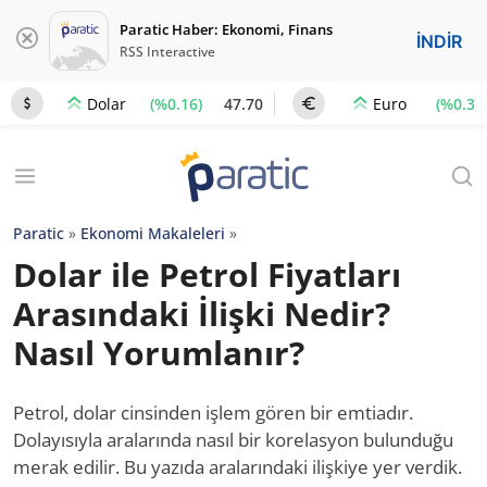
Paratic Haber: Ekonomi, Finans
İNDİR
RSS Interactive
(%0.16)
47.70
(%0.3)
Dolar
Euro
Paratic
»
Ekonomi Makaleleri
»
Dolar ile Petrol Fiyatları
Arasındaki İlişki Nedir?
Nasıl Yorumlanır?
Petrol, dolar cinsinden işlem gören bir emtiadır.
Dolayısıyla aralarında nasıl bir korelasyon bulunduğu
merak edilir. Bu yazıda aralarındaki ilişkiye yer verdik.