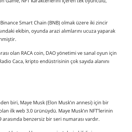
amon Game, NFT karakterlerini içeren tek oyunculu,
Binance Smart Chain (BNB) olmak üzere iki zincir
ındaki ekibin, oyunda arazi alımlarını ucuza yaparak
nmiştir.
rası olan RACA coin, DAO yönetimi ve sanal oyun için
Radio Caca, kripto endüstrisinin çok sayıda alanını
den biri, Maye Musk (Elon Musk’ın annesi) için bir
u olan ilk web 3.0 ürünüydü. Maye Musk’ın NFT’lerinin
 arasında benzersiz bir seri numarası vardır.