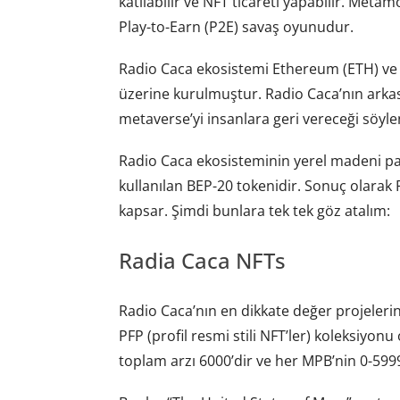
katılabilir ve NFT ticareti yapabilir. Met
Play-to-Earn (P2E) savaş oyunudur.
Radio Caca ekosistemi Ethereum (ETH) ve 
üzerine kurulmuştur. Radio Caca’nın arkas
metaverse’yi insanlara geri vereceği söyle
Radio Caca ekosisteminin yerel madeni pa
kullanılan BEP-20 tokenidir. Sonuç olarak 
kapsar. Şimdi bunlara tek tek göz atalım:
Radia Caca NFTs
Radio Caca’nın en dikkate değer projelerin
PFP (profil resmi stili NFT’ler) koleksiyon
toplam arzı 6000’dir ve her MPB’nin 0-5999