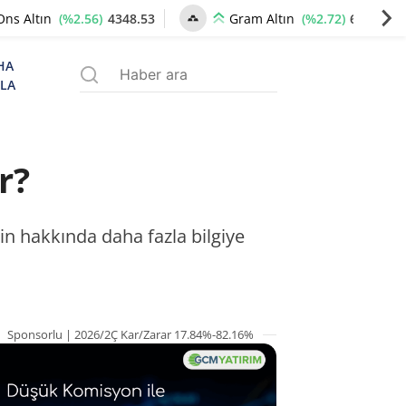
(%2.56)
4348.53
(%2.72)
6668.88
Ons Altın
Gram Altın
HA
ZLA
r?
oin hakkında daha fazla bilgiye
Sponsorlu | 2026/2Ç Kar/Zarar 17.84%-82.16%