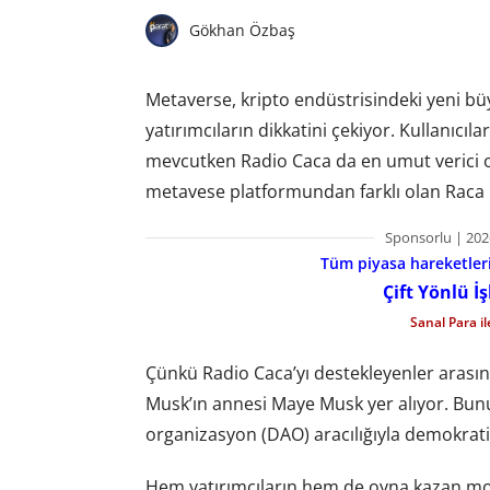
Gökhan Özbaş
Metaverse, kripto endüstrisindeki yeni büy
yatırımcıların dikkatini çekiyor. Kullanıcı
mevcutken Radio Caca da en umut verici ola
metavese platformundan farklı olan Raca Co
Sponsorlu | 202
Tüm piyasa hareketlerin
Çift Yönlü İ
Sanal Para i
Çünkü Radio Caca’yı destekleyenler arası
Musk’ın annesi Maye Musk yer alıyor. Bu
organizasyon (DAO) aracılığıyla demokratik
Hem yatırımcıların hem de oyna kazan mod