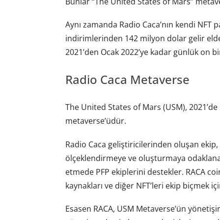
Bunlar “The United States of Mars” metaver
Aynı zamanda Radio Caca’nın kendi NFT pa
indirimlerinden 142 milyon dolar gelir eld
2021’den Ocak 2022’ye kadar günlük on binl
Radio Caca Metaverse
The United States of Mars (USM), 2021’de 
metaverse’üdür.
Radio Caca geliştiricilerinden oluşan ekip, 
ölçeklendirmeye ve oluşturmaya odaklanabil
etmede PFP ekiplerini destekler. RACA coin,
kaynakları ve diğer NFT’leri ekip biçmek için
Esasen RACA, USM Metaverse’ün yönetişim 