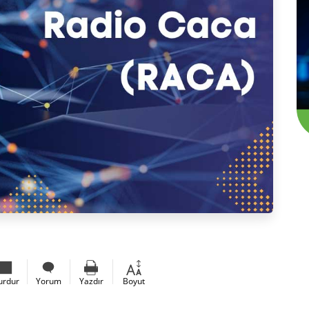
urdur
Yorum
Yazdır
Boyut