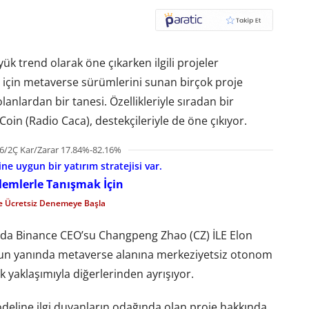
ük trend olarak öne çıkarken ilgili projeler
lar için metaverse sürümlerini sunan birçok proje
nlardan bir tanesi. Özellikleriyle sıradan bir
in (Radio Caca), destekçileriyle de öne çıkıyor.
6/2Ç Kar/Zarar 17.84%-82.16%
e uygun bir yatırım stratejisi var.
şlemlerle Tanışmak İçin
le Ücretsiz Denemeye Başla
nda Binance CEO’su Changpeng Zhao (CZ) İLE Elon
nun yanında metaverse alanına merkeziyetsiz otonom
 yaklaşımıyla diğerlerinden ayrışıyor.
eline ilgi duyanların odağında olan proje hakkında