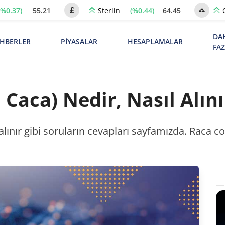
(%0.37)
55.21
(%0.44)
64.45
Sterlin
DA
HBERLER
PİYASALAR
HESAPLAMALAR
FA
Caca) Nedir, Nasıl Alını
alınır gibi soruların cevapları sayfamızda. Raca c