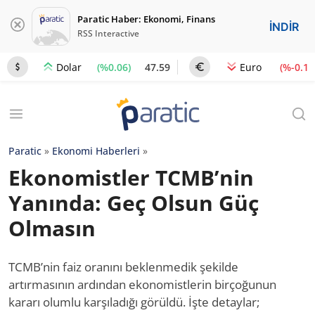
Paratic Haber: Ekonomi, Finans
İNDİR
RSS Interactive
(%0.06)
47.59
(%-0.1)
Dolar
Euro
Paratic
»
Ekonomi Haberleri
»
Ekonomistler TCMB’nin
Yanında: Geç Olsun Güç
Olmasın
TCMB’nin faiz oranını beklenmedik şekilde
artırmasının ardından ekonomistlerin birçoğunun
kararı olumlu karşıladığı görüldü. İşte detaylar;