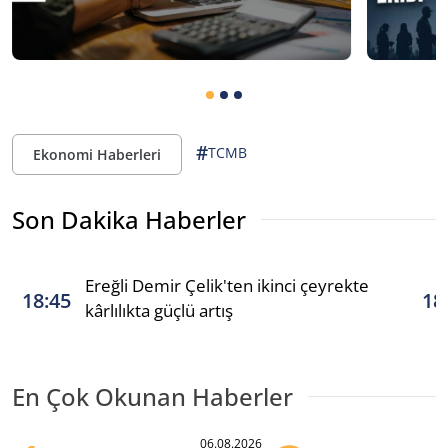
#
TCMB
Ekonomi Haberleri
Son Dakika Haberler
Ereğli Demir Çelik'ten ikinci çeyrekte
18:45
18
kârlılıkta güçlü artış
En Çok Okunan Haberler
06.08.2026