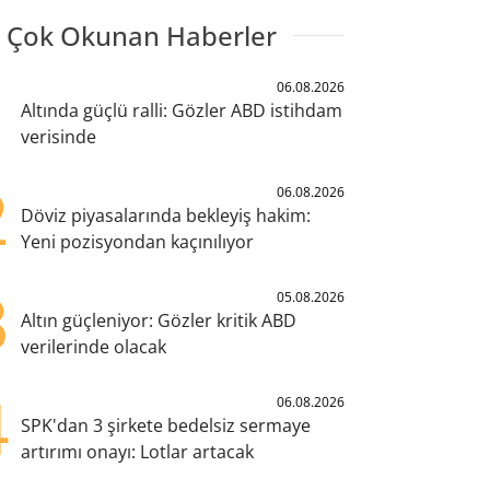
 Çok Okunan Haberler
1
06.08.2026
Altında güçlü ralli: Gözler ABD istihdam
verisinde
2
06.08.2026
Döviz piyasalarında bekleyiş hakim:
Yeni pozisyondan kaçınılıyor
3
05.08.2026
Altın güçleniyor: Gözler kritik ABD
verilerinde olacak
4
06.08.2026
SPK'dan 3 şirkete bedelsiz sermaye
artırımı onayı: Lotlar artacak