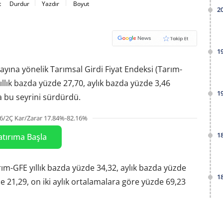
t
Durdur
Yazdır
Boyut
2
1
yına yönelik Tarımsal Girdi Fiyat Endeksi (Tarım-
ıllık bazda yüzde 27,70, aylık bazda yüzde 3,46
1
bu seyrini sürdürdü.
6/2Ç Kar/Zarar 17.84%-82.16%
1
atırıma Başla
ım-GFE yıllık bazda yüzde 34,32, aylık bazda yüzde
1
de 21,29, on iki aylık ortalamalara göre yüzde 69,23