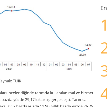
En
aynak: TÜİK
arı incelendiğinde tarımda kullanılan mal ve hizmet
k bazda yüzde 29,17’luk artış gerçekleşti. Tarımsal
ksi aylık bazda yüzde 11,90, yıllık bazda yüzde 76,25