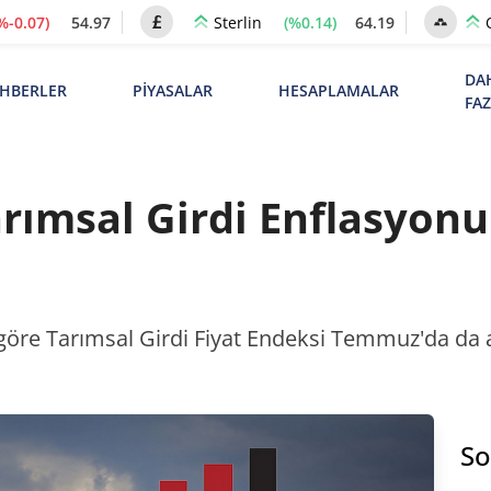
%-0.07)
54.97
(%0.14)
64.19
Sterlin
DA
HBERLER
PİYASALAR
HESAPLAMALAR
FA
Tarımsal Girdi Enflasyo
göre Tarımsal Girdi Fiyat Endeksi Temmuz'da da 
So