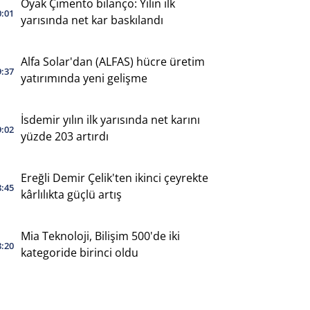
Oyak Çimento bilanço: Yılın ilk
0:01
yarısında net kar baskılandı
Alfa Solar'dan (ALFAS) hücre üretim
9:37
yatırımında yeni gelişme
İsdemir yılın ilk yarısında net karını
9:02
yüzde 203 artırdı
Ereğli Demir Çelik'ten ikinci çeyrekte
8:45
kârlılıkta güçlü artış
Mia Teknoloji, Bilişim 500'de iki
8:20
kategoride birinci oldu