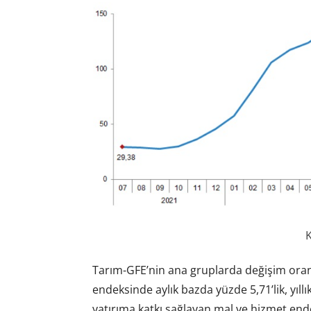
K
Tarım-GFE’nin ana gruplarda değişim oranl
endeksinde aylık bazda yüzde 5,71’lik, yıllı
yatırıma katkı sağlayan mal ve hizmet ende