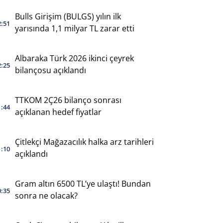
Bulls Girişim (BULGS) yılın ilk
2:51
yarısında 1,1 milyar TL zarar etti
Albaraka Türk 2026 ikinci çeyrek
2:25
bilançosu açıklandı
TTKOM 2Ç26 bilanço sonrası
1:44
açıklanan hedef fiyatlar
Çitlekçi Mağazacılık halka arz tarihleri
1:10
açıklandı
Gram altın 6500 TL’ye ulaştı! Bundan
0:35
sonra ne olacak?