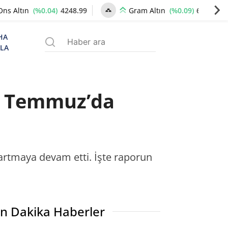
(%0.04)
4248.99
(%0.09)
6501.99
Ons Altın
Gram Altın
HA
ZLA
nu Temmuz’da
artmaya devam etti. İşte raporun
n Dakika Haberler