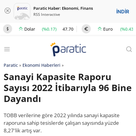
Paratic Haber: Ekonomi, Finans
İNDİR
RSS Interactive
(%0.17)
47.70
(%0.43)
Dolar
Euro
Paratic
»
Ekonomi Haberleri
»
Sanayi Kapasite Raporu
Sayısı 2022 İtibarıyla 96 Bine
Dayandı
TOBB verilerine göre 2022 yılında sanayi kapasite
raporuna sahip tesislerde çalışan sayısında yüzde
8,27'lik artış var.