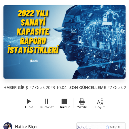
HABER GİRİŞ
27 Ocak 2023 10:04
SON GÜNCELLEME
27 Ocak 20
Dinle
Duraklat
Durdur
Yazdır
Boyut
Hatice Biçer