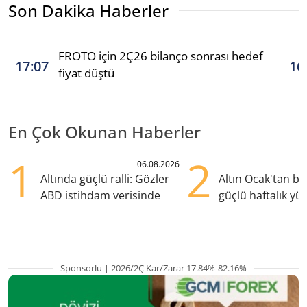
Son Dakika Haberler
FROTO için 2Ç26 bilanço sonrası hedef
17:07
16
fiyat düştü
En Çok Okunan Haberler
1
2
06.08.2026
Altında güçlü ralli: Gözler
Altın Ocak'tan b
ABD istihdam verisinde
güçlü haftalık yük
hazırlanıyor
Sponsorlu | 2026/2Ç Kar/Zarar 17.84%-82.16%