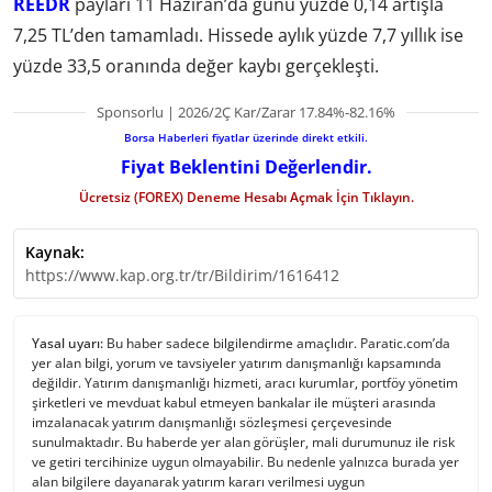
REEDR
payları 11 Haziran’da günü yüzde 0,14 artışla
7,25 TL’den tamamladı. Hissede aylık yüzde 7,7 yıllık ise
yüzde 33,5 oranında değer kaybı gerçekleşti.
Sponsorlu | 2026/2Ç Kar/Zarar 17.84%-82.16%
Borsa Haberleri fiyatlar üzerinde direkt etkili.
Fiyat Beklentini Değerlendir.
Ücretsiz (FOREX) Deneme Hesabı Açmak İçin Tıklayın.
Kaynak:
https://www.kap.org.tr/tr/Bildirim/1616412
Yasal uyarı:
Bu haber sadece bilgilendirme amaçlıdır. Paratic.com’da
yer alan bilgi, yorum ve tavsiyeler yatırım danışmanlığı kapsamında
değildir. Yatırım danışmanlığı hizmeti, aracı kurumlar, portföy yönetim
şirketleri ve mevduat kabul etmeyen bankalar ile müşteri arasında
imzalanacak yatırım danışmanlığı sözleşmesi çerçevesinde
sunulmaktadır. Bu haberde yer alan görüşler, mali durumunuz ile risk
ve getiri tercihinize uygun olmayabilir. Bu nedenle yalnızca burada yer
alan bilgilere dayanarak yatırım kararı verilmesi uygun