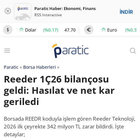
Paratic Haber: Ekonomi, Finans
İNDİR
RSS Interactive
(%0.17)
47.70
(%0.3)
Dolar
Euro
Paratic
»
Borsa Haberleri
»
Reeder 1Ç26 bilançosu
geldi: Hasılat ve net kar
geriledi
Borsada REEDR koduyla işlem gören Reeder Teknoloji,
2026 ilk çeyrekte 342 milyon TL zarar bildirdi. İşte
detaylar;