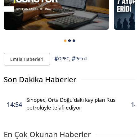
#
#
,
OPEC
Petrol
Emtia Haberleri
Son Dakika Haberler
Sinopec, Orta Doğu'daki kayıpları Rus
14:54
14
petrolüyle telafi ediyor
En Çok Okunan Haberler