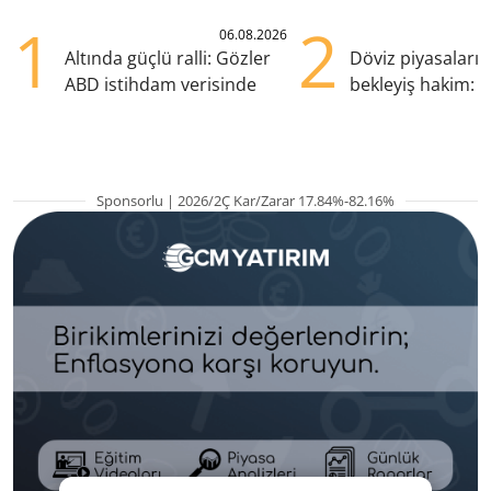
1
2
06.08.2026
Altında güçlü ralli: Gözler
Döviz piyasaları
ABD istihdam verisinde
bekleyiş hakim: Y
pozisyondan kaçı
Sponsorlu | 2026/2Ç Kar/Zarar 17.84%-82.16%