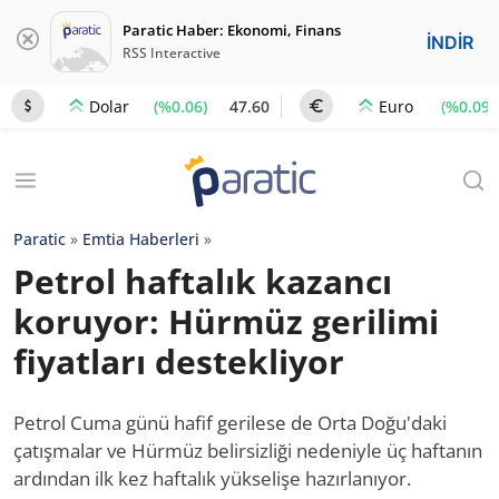
Paratic Haber: Ekonomi, Finans
İNDİR
RSS Interactive
(%0.06)
47.60
(%0.09)
Dolar
Euro
Paratic
»
Emtia Haberleri
»
Petrol haftalık kazancı
koruyor: Hürmüz gerilimi
fiyatları destekliyor
Petrol Cuma günü hafif gerilese de Orta Doğu'daki
çatışmalar ve Hürmüz belirsizliği nedeniyle üç haftanın
ardından ilk kez haftalık yükselişe hazırlanıyor.