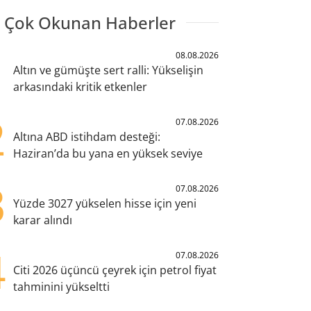
 Çok Okunan Haberler
1
08.08.2026
Altın ve gümüşte sert ralli: Yükselişin
arkasındaki kritik etkenler
2
07.08.2026
Altına ABD istihdam desteği:
Haziran’da bu yana en yüksek seviye
3
07.08.2026
Yüzde 3027 yükselen hisse için yeni
karar alındı
4
07.08.2026
Citi 2026 üçüncü çeyrek için petrol fiyat
tahminini yükseltti