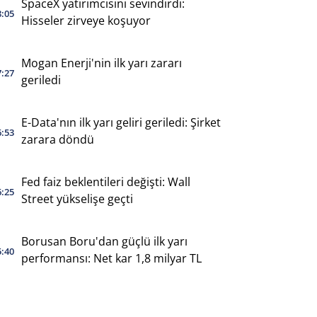
SpaceX yatırımcısını sevindirdi:
8:05
Hisseler zirveye koşuyor
Mogan Enerji'nin ilk yarı zararı
7:27
geriledi
E-Data'nın ilk yarı geliri geriledi: Şirket
6:53
zarara döndü
Fed faiz beklentileri değişti: Wall
6:25
Street yükselişe geçti
Borusan Boru'dan güçlü ilk yarı
5:40
performansı: Net kar 1,8 milyar TL