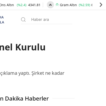
(%2.4)
4341.81
(%2.59)
6660.55
Ons Altın
Gram Altın
HA
ZLA
enel Kurulu
açıklama yaptı. Şirket ne kadar
n Dakika Haberler