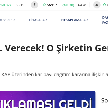
(%0.32)
55.19
(%0.38)
64.41
Sterlin
DA
HBERLER
PİYASALAR
HESAPLAMALAR
FA
L Verecek! O Şirketin G
, KAP üzerinden kar payı dağıtım kararına ilişkin 
So