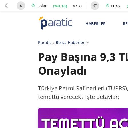
(%0.18)
47.71
Dolar
Euro
HABERLER
RE
Paratic
»
Borsa Haberleri
»
Pay Başına 9,3 T
Onayladı
Türkiye Petrol Rafinerileri (TUPRS)
temettü verecek? İşte detaylar;