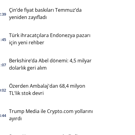
Çin’de fiyat baskıları Temmuz’da
2:39
yeniden zayıfladı
Türk ihracatçılara Endonezya pazarı
1:45
için yeni rehber
Berkshire’da Abel dönemi: 4,5 milyar
1:07
dolarlık geri alım
Özerden Ambalaj'dan 68,4 milyon
0:02
TL'lik stok devri
Trump Media ile Crypto.com yollarını
8:44
ayırdı