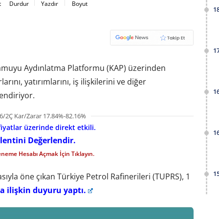
t
Durdur
Yazdır
Boyut
1
1
 Kamuyu Aydınlatma Platformu (KAP) üzerinden
rını, yatırımlarını, iş ilişkilerini ve diğer
1
lendiriyor.
6/2Ç Kar/Zarar 17.84%-82.16%
iyatlar üzerinde direkt etkili.
1
lentini Değerlendir.
eneme Hesabı Açmak İçin Tıklayın.
1
sıyla öne çıkan Türkiye Petrol Rafinerileri (TUPRS), 1
a ilişkin duyuru yaptı.