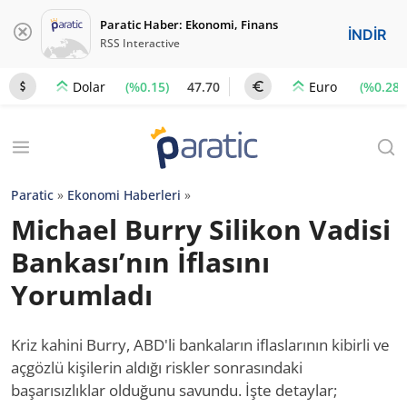
Paratic Haber: Ekonomi, Finans
İNDİR
RSS Interactive
(%0.15)
47.70
(%0.28)
Dolar
Euro
Paratic
»
Ekonomi Haberleri
»
Michael Burry Silikon Vadisi
Bankası’nın İflasını
Yorumladı
Kriz kahini Burry, ABD'li bankaların iflaslarının kibirli ve
açgözlü kişilerin aldığı riskler sonrasındaki
başarısızlıklar olduğunu savundu. İşte detaylar;