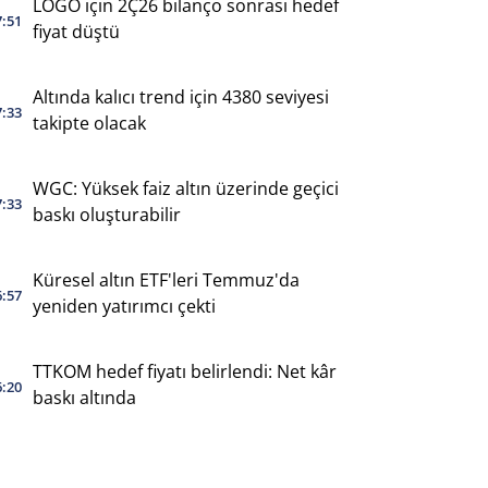
LOGO için 2Ç26 bilanço sonrası hedef
7:51
fiyat düştü
Altında kalıcı trend için 4380 seviyesi
7:33
takipte olacak
WGC: Yüksek faiz altın üzerinde geçici
7:33
baskı oluşturabilir
Küresel altın ETF'leri Temmuz'da
6:57
yeniden yatırımcı çekti
TTKOM hedef fiyatı belirlendi: Net kâr
6:20
baskı altında