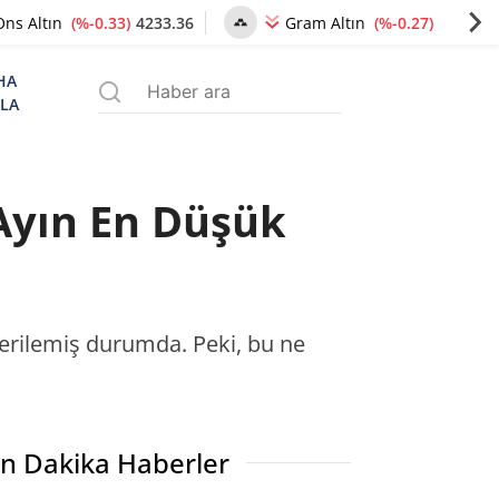
(%-0.33)
4233.36
(%-0.27)
6478.24
Ons Altın
Gram Altın
HA
ZLA
 Ayın En Düşük
gerilemiş durumda. Peki, bu ne
n Dakika Haberler