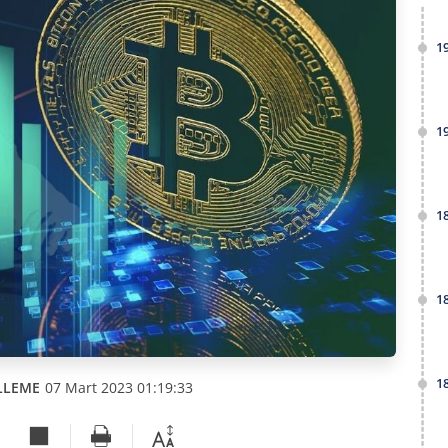
1
1
1
1
1
LLEME
07 Mart 2023 01:19:33