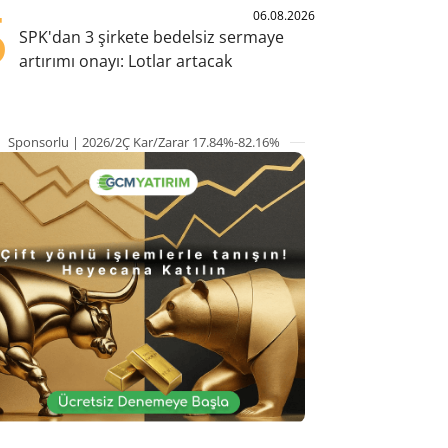
5
06.08.2026
SPK'dan 3 şirkete bedelsiz sermaye
artırımı onayı: Lotlar artacak
Sponsorlu | 2026/2Ç Kar/Zarar 17.84%-82.16%