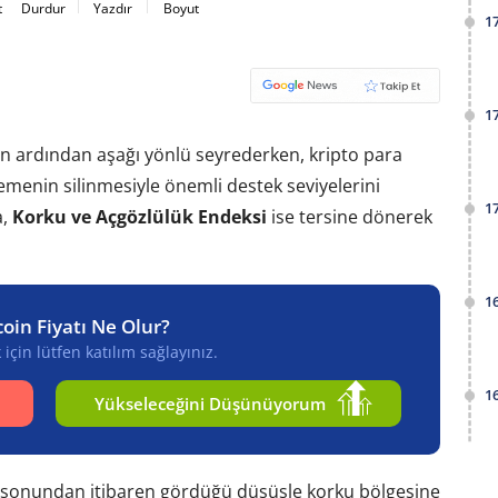
t
Durdur
Yazdır
Boyut
1
1
nün ardından aşağı yönlü seyrederken, kripto para
rlemenin silinmesiyle önemli destek seviyelerini
1
a,
Korku ve Açgözlülük Endeksi
ise tersine dönerek
1
coin Fiyatı Ne Olur?
için lütfen katılım sağlayınız.
1
Yükseleceğini Düşünüyorum
a sonundan itibaren gördüğü düşüşle korku bölgesine