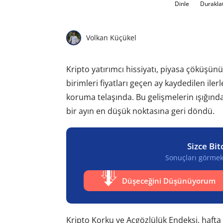
Dinle
Durakla
Volkan Küçükel
Kripto yatırımcı hissiyatı, piyasa çöküşü
birimleri fiyatları geçen ay kaydedilen ile
koruma telaşında. Bu gelişmelerin ışığınd
bir ayın en düşük noktasına geri döndü.
Sizce Bit
Sonuçları görmek 
Düşeceğini Düşünüyorum
Kripto Korku ve Açgözlülük Endeksi, haft