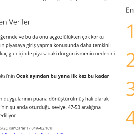
En
en Veriler
değerinde ve bu da onu açgözlülükten çok korku
ların piyasaya giriş yapma konusunda daha temkinli
irkaç gün içinde piyasadaki durgun ivmenin nedenini
ksi’nin
Ocak ayından bu yana ilk kez bu kadar
arın duygularının puana dönüştürülmüş hali olarak
’nin şu anda oturduğu seviye, 47-53 aralığına
diliyor.
6/2Ç Kar/Zarar 17.84%-82.16%