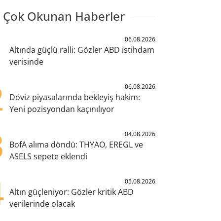
 Çok Okunan Haberler
1
06.08.2026
Altında güçlü ralli: Gözler ABD istihdam
verisinde
2
06.08.2026
Döviz piyasalarında bekleyiş hakim:
Yeni pozisyondan kaçınılıyor
3
04.08.2026
BofA alıma döndü: THYAO, EREGL ve
ASELS sepete eklendi
4
05.08.2026
Altın güçleniyor: Gözler kritik ABD
verilerinde olacak