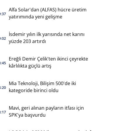
Alfa Solar'dan (ALFAS) hücre üretim
9:37
yatırımında yeni gelişme
İsdemir yılın ilk yarısında net karını
9:02
yüzde 203 artırdı
Ereğli Demir Çelik'ten ikinci çeyrekte
8:45
kârlılıkta güçlü artış
Mia Teknoloji, Bilişim 500'de iki
8:20
kategoride birinci oldu
Mavi, geri alınan payların itfası için
8:17
SPK'ya başvurdu