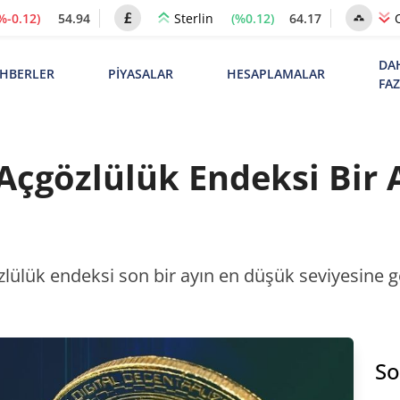
%-0.12)
54.94
(%0.12)
64.17
Sterlin
DA
HBERLER
PİYASALAR
HESAPLAMALAR
FA
Açgözlülük Endeksi Bir
zlülük endeksi son bir ayın en düşük seviyesine 
So