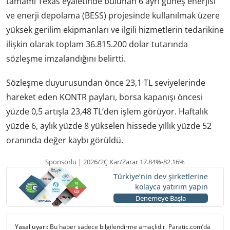
tamamı Texas eyaletinde bulunan 6 ayrı güneş enerjisi
ve enerji depolama (BESS) projesinde kullanılmak üzere
yüksek gerilim ekipmanları ve ilgili hizmetlerin tedarikine
ilişkin olarak toplam 36.815.200 dolar tutarında
sözleşme imzalandığını belirtti.
Sözleşme duyurusundan önce 23,1 TL seviyelerinde
hareket eden KONTR payları, borsa kapanışı öncesi
yüzde 0,5 artışla 23,48 TL’den işlem görüyor. Haftalık
yüzde 6, aylık yüzde 8 yükselen hissede yıllık yüzde 52
oranında değer kaybı görüldü.
Sponsorlu | 2026/2Ç Kar/Zarar 17.84%-82.16%
Türkiye’nin dev şirketlerine
kolayca yatırım yapın
Denemeye Başla
Yasal uyarı:
Bu haber sadece bilgilendirme amaçlıdır. Paratic.com’da