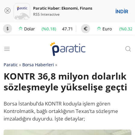
Paratic Haber: Ekonomi, Finans
İNDİR
RSS Interactive
(%0.18)
47.71
(%0.32)
Dolar
Euro
Paratic
»
Borsa Haberleri
»
KONTR 36,8 milyon dolarlık
sözleşmeyle yükselişe geçti
Borsa İstanbul’da KONTR koduyla işlem gören
Kontrolmatik, bağlı ortaklığının Texas’ta sözleşme
imzaladığını duyurdu. İşte detaylar;