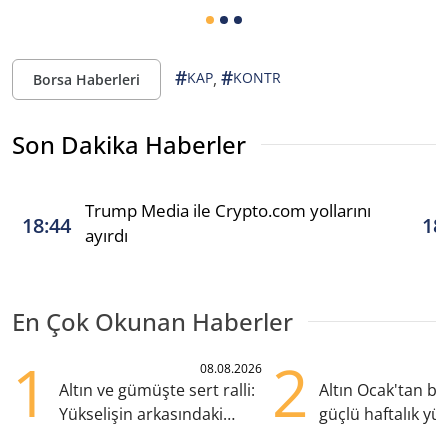
#
#
,
KAP
KONTR
Borsa Haberleri
Son Dakika Haberler
Trump Media ile Crypto.com yollarını
18:44
18
ayırdı
En Çok Okunan Haberler
1
2
08.08.2026
Altın ve gümüşte sert ralli:
Altın Ocak'tan b
Yükselişin arkasındaki
güçlü haftalık yük
kritik etkenler
hazırlanıyor