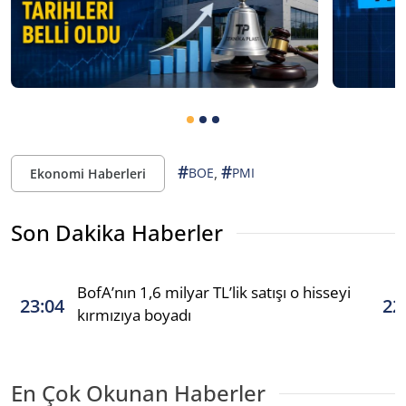
#
#
,
BOE
PMI
Ekonomi Haberleri
Son Dakika Haberler
BofA’nın 1,6 milyar TL’lik satışı o hisseyi
23:04
22
kırmızıya boyadı
En Çok Okunan Haberler