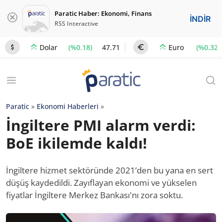
Paratic Haber: Ekonomi, Finans
İNDİR
RSS Interactive
(%0.18)
47.71
(%0.32)
Dolar
Euro
Paratic
»
Ekonomi Haberleri
»
İngiltere PMI alarm verdi:
BoE ikilemde kaldı!
İngiltere hizmet sektöründe 2021’den bu yana en sert
düşüş kaydedildi. Zayıflayan ekonomi ve yükselen
fiyatlar İngiltere Merkez Bankası'nı zora soktu.