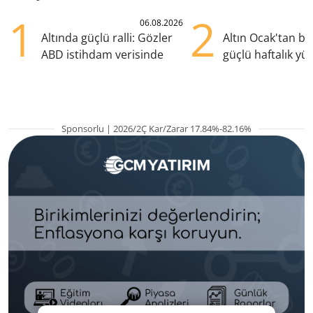
1
2
06.08.2026
Altında güçlü ralli: Gözler
Altın Ocak'tan b
ABD istihdam verisinde
güçlü haftalık yük
hazırlanıyor
Sponsorlu | 2026/2Ç Kar/Zarar 17.84%-82.16%