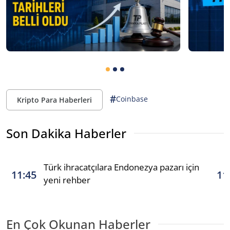
#
Coinbase
Kripto Para Haberleri
Son Dakika Haberler
Türk ihracatçılara Endonezya pazarı için
11:45
11
yeni rehber
En Çok Okunan Haberler