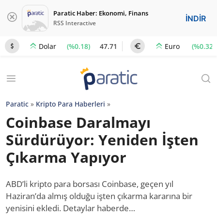
Paratic Haber: Ekonomi, Finans
İNDİR
RSS Interactive
(%0.18)
47.71
(%0.32)
Dolar
Euro
Paratic
»
Kripto Para Haberleri
»
Coinbase Daralmayı
Sürdürüyor: Yeniden İşten
Çıkarma Yapıyor
ABD’li kripto para borsası Coinbase, geçen yıl
Haziran’da almış olduğu işten çıkarma kararına bir
yenisini ekledi. Detaylar haberde…