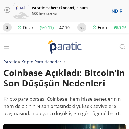
Paratic Haber: Ekonomi, Finans
İNDİR
RSS Interactive
(%0.17)
47.70
(%0.26)
Dolar
Euro
Paratic
»
Kripto Para Haberleri
»
Coinbase Açıkladı: Bitcoin’in
Son Düşüşün Nedenleri
Kripto para borsası Coinbase, hem hisse senetlerinin
hem de altının Nisan ortasındaki yüksek seviyelere
ulaşmasından bu yana düşük işlem gördüğünü belirtti.