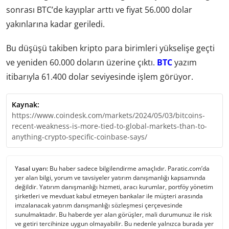
sonrası BTC’de kayıplar arttı ve fiyat 56.000 dolar
yakınlarına kadar geriledi.
Bu düşüşü takiben kripto para birimleri yükselişe geçti
ve yeniden 60.000 doların üzerine çıktı.
BTC
yazım
itibarıyla 61.400 dolar seviyesinde işlem görüyor.
Kaynak:
https://www.coindesk.com/markets/2024/05/03/bitcoins-
recent-weakness-is-more-tied-to-global-markets-than-to-
anything-crypto-specific-coinbase-says/
Yasal uyarı:
Bu haber sadece bilgilendirme amaçlıdır. Paratic.com’da
yer alan bilgi, yorum ve tavsiyeler yatırım danışmanlığı kapsamında
değildir. Yatırım danışmanlığı hizmeti, aracı kurumlar, portföy yönetim
şirketleri ve mevduat kabul etmeyen bankalar ile müşteri arasında
imzalanacak yatırım danışmanlığı sözleşmesi çerçevesinde
sunulmaktadır. Bu haberde yer alan görüşler, mali durumunuz ile risk
ve getiri tercihinize uygun olmayabilir. Bu nedenle yalnızca burada yer