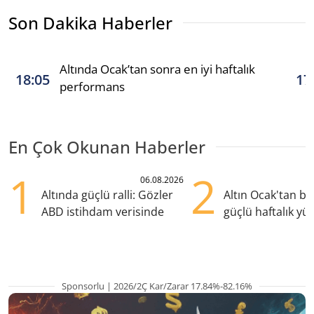
Son Dakika Haberler
Altında Ocak’tan sonra en iyi haftalık
18:05
17
performans
En Çok Okunan Haberler
1
2
06.08.2026
Altında güçlü ralli: Gözler
Altın Ocak'tan b
ABD istihdam verisinde
güçlü haftalık yük
hazırlanıyor
Sponsorlu | 2026/2Ç Kar/Zarar 17.84%-82.16%