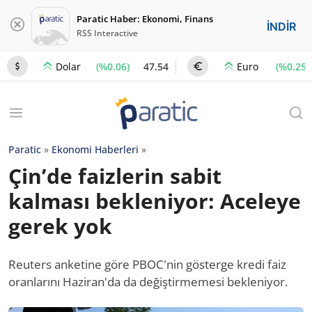
Paratic Haber: Ekonomi, Finans
İNDİR
RSS Interactive
(%0.06)
47.54
(%0.25)
Dolar
Euro
Paratic
»
Ekonomi Haberleri
»
Çin’de faizlerin sabit
kalması bekleniyor: Aceleye
gerek yok
Reuters anketine göre PBOC'nin gösterge kredi faiz
oranlarını Haziran'da da değiştirmemesi bekleniyor.