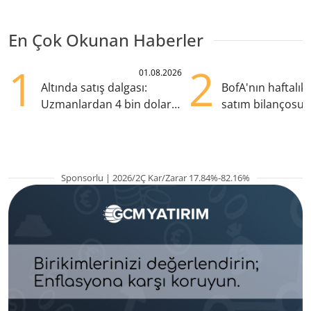
En Çok Okunan Haberler
1
2
01.08.2026
Altında satış dalgası:
BofA'nın haftalık 
Uzmanlardan 4 bin dolar
satım bilançosu
uyarısı
öne çıktı, ASELS s
Sponsorlu | 2026/2Ç Kar/Zarar 17.84%-82.16%